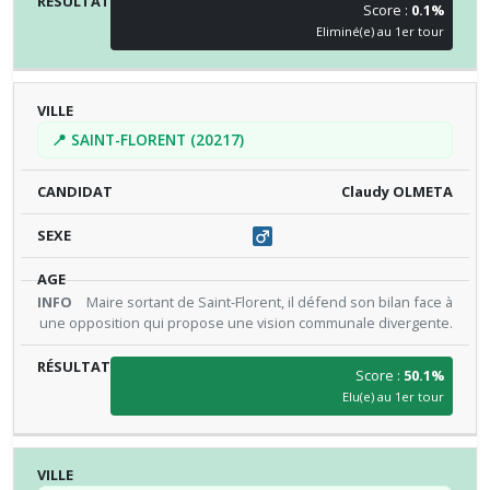
Score :
0.1%
Eliminé(e) au 1er tour
📍 SAINT-FLORENT (20217)
Claudy OLMETA
Maire sortant de Saint-Florent, il défend son bilan face à
une opposition qui propose une vision communale divergente.
Score :
50.1%
Elu(e) au 1er tour