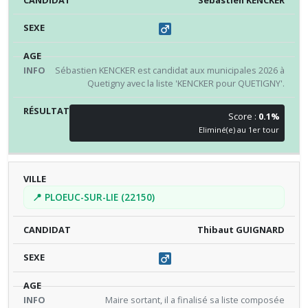
Sébastien KENCKER
Sébastien KENCKER est candidat aux municipales 2026 à
Quetigny avec la liste 'KENCKER pour QUETIGNY'.
Score :
0.1%
Eliminé(e) au 1er tour
📍 PLOEUC-SUR-LIE (22150)
Thibaut GUIGNARD
Maire sortant, il a finalisé sa liste composée