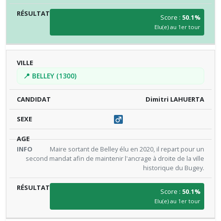
Score :
50.1%
Elu(e) au 1er tour
📍 BELLEY (1300)
Dimitri LAHUERTA
Maire sortant de Belley élu en 2020, il repart pour un
second mandat afin de maintenir l'ancrage à droite de la ville
historique du Bugey.
Score :
50.1%
Elu(e) au 1er tour