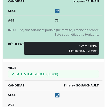
Jacques CAUNAN
79
Adjoint sortant et podologue retraité, il mène sa propre
liste sous l'étiquette Horizons.
Score :
0.1%
Eliminé(e) au 1er tour
📍 LA TESTE-DE-BUCH (33260)
Thierry GOUAICHAULT