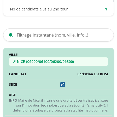
Nb de candidats élus au 2nd tour
1
VILLE
CANDIDAT
SEXE
ÂGE
INFO
RÉS
📍 NICE (06000/06100/06200/06300)
Christian ESTROSI
Maire de Nice, il incarne une droite décentralisatrice axée
sur l'innovation technologique et la sécurité ("smart city"). Il
défend une écologie de projets et la stabilité institutionnelle.