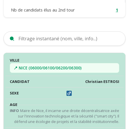
Nb de candidats élus au 2nd tour
1
VILLE
CANDIDAT
SEXE
ÂGE
INFO
RÉS
📍 NICE (06000/06100/06200/06300)
Christian ESTROSI
Maire de Nice, il incarne une droite décentralisatrice axée
sur l'innovation technologique et la sécurité ("smart city"). Il
défend une écologie de projets et la stabilité institutionnelle.