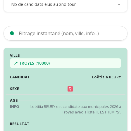
Nb de candidats élus au 2nd tour
-
VILLE
CANDIDAT
SEXE
ÂGE
INFO
RÉS
📍 TROYES (10000)
Loëtitia BEURY
Loëtitia BEURY est candidate aux municipales 2026 à
Troyes avec la liste 'IL EST TEMPS'.
-