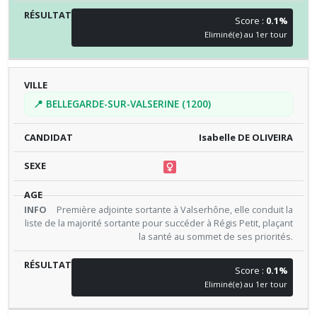
Score :
0.1%
Eliminé(e) au 1er tour
📍 BELLEGARDE-SUR-VALSERINE (1200)
Isabelle DE OLIVEIRA
Première adjointe sortante à Valserhône, elle conduit la
liste de la majorité sortante pour succéder à Régis Petit, plaçant
la santé au sommet de ses priorités.
Score :
0.1%
Eliminé(e) au 1er tour