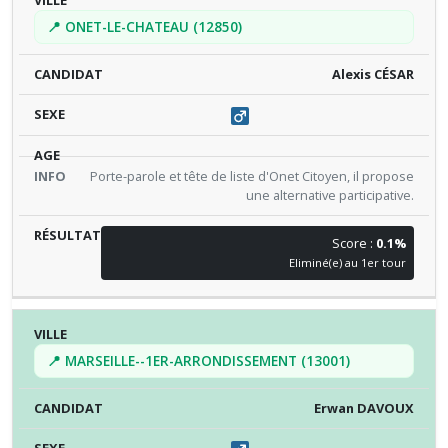
📍 ONET-LE-CHATEAU (12850)
Alexis CÉSAR
Porte-parole et tête de liste d'Onet Citoyen, il propose
une alternative participative.
Score :
0.1%
Eliminé(e) au 1er tour
📍 MARSEILLE--1ER-ARRONDISSEMENT (13001)
Erwan DAVOUX