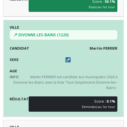
Score :
50.1%
Elu(e) au 1er tour
📍 DIVONNE-LES-BAINS (1220)
Martin PERRIER
Martin PERRIER est candidat aux municipales 2026 à
Divonne-les-Bains avec la liste 'Tout Simplement Divonne-les-
Bains'.
Score :
0.1%
Eliminé(e) au 1er tour