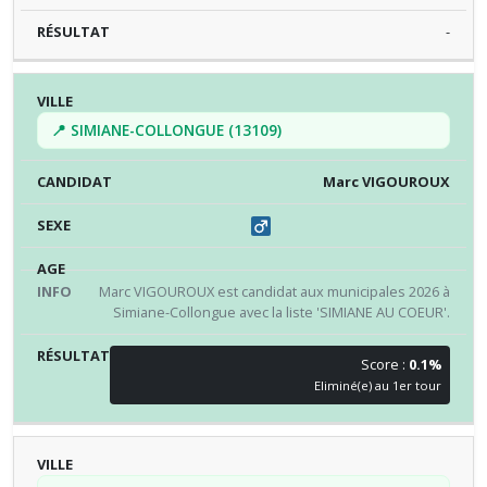
-
📍 SIMIANE-COLLONGUE (13109)
Marc VIGOUROUX
Marc VIGOUROUX est candidat aux municipales 2026 à
Simiane-Collongue avec la liste 'SIMIANE AU COEUR'.
Score :
0.1%
Eliminé(e) au 1er tour