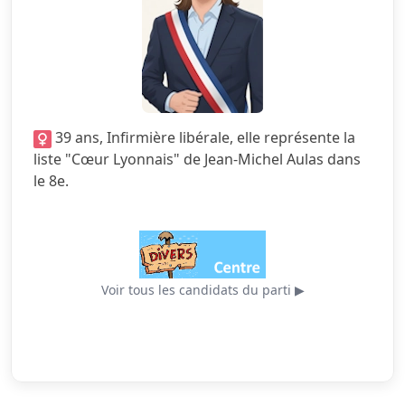
2.5/5
Finances locales
2.5/5
Mobilité
4.0/5
Sécurité
39 ans, Infirmière libérale, elle représente la
3.5/5
Services publics
liste "Cœur Lyonnais" de Jean-Michel Aulas dans
le 8e.
3.0/5
Urbanisme
Voir tous les candidats du parti ▶