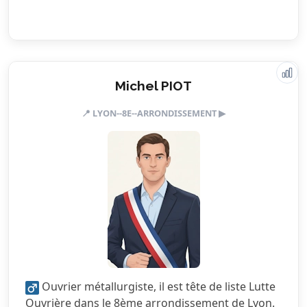
Valeurs & engagements
Michel PIOT
📍 LYON--8E--ARRONDISSEMENT ▶
5.0/5
Action sociale
5.0/5
Citoyenneté
3.5/5
Écologie
2.0/5
Finances locales
5.0/5
Mobilité
1.0/5
Sécurité
Ouvrier métallurgiste, il est tête de liste Lutte
5.0/5
Services publics
Ouvrière dans le 8ème arrondissement de Lyon.