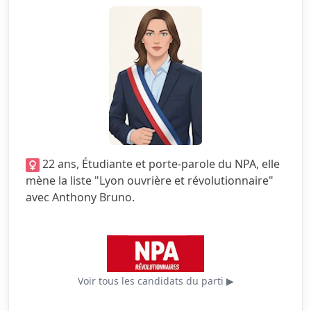
5.0/5
Citoyenneté
4.5/5
Écologie
2.5/5
Finances locales
5.0/5
Mobilité
1.0/5
Sécurité
22 ans, Étudiante et porte-parole du NPA, elle
5.0/5
Services publics
mène la liste "Lyon ouvrière et révolutionnaire"
avec Anthony Bruno.
5.0/5
Urbanisme
Voir tous les candidats du parti ▶