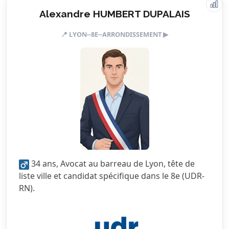
Alexandre HUMBERT DUPALAIS
Valeurs & engagements
📍 LYON--8E--ARRONDISSEMENT ▶
1.5/5
Action sociale
3.0/5
Citoyenneté
1.0/5
Écologie
2.5/5
Finances locales
1.5/5
Mobilité
5.0/5
Sécurité
34 ans, Avocat au barreau de Lyon, tête de
3.5/5
Services publics
liste ville et candidat spécifique dans le 8e (UDR-
RN).
2.5/5
Urbanisme