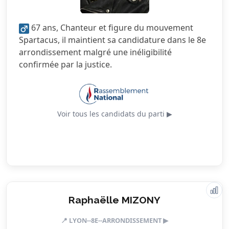
5.0/5
Sécurité
67 ans, Chanteur et figure du mouvement
3.5/5
Services publics
Spartacus, il maintient sa candidature dans le 8e
arrondissement malgré une inéligibilité
2.5/5
Urbanisme
confirmée par la justice.
Voir tous les candidats du parti ▶
Raphaëlle MIZONY
Valeurs & engagements
📍 LYON--8E--ARRONDISSEMENT ▶
5.0/5
Action sociale