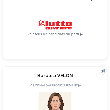
5.0/5
Urbanisme
Voir tous les candidats du parti ▶
Valeurs & engagements
Barbara VÉLON
📍 LYON--8E--ARRONDISSEMENT ▶
2.5/5
Action sociale
3.0/5
Citoyenneté
3.0/5
Écologie