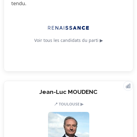
tendu.
3.0/5
Urbanisme
Voir tous les candidats du parti ▶
Jean-Luc MOUDENC
Valeurs & engagements
📍 TOULOUSE ▶
1.5/5
Action sociale
2.5/5
Citoyenneté
1.5/5
Écologie