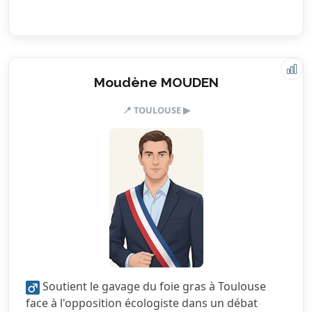
Valeurs & engagements
Moudène MOUDEN
📍 TOULOUSE ▶
2.5/5
Action sociale
2.5/5
Citoyenneté
3.0/5
Écologie
2.5/5
Finances locales
3.0/5
Mobilité
4.0/5
Sécurité
Soutient le gavage du foie gras à Toulouse
4.0/5
Services publics
face à l'opposition écologiste dans un débat