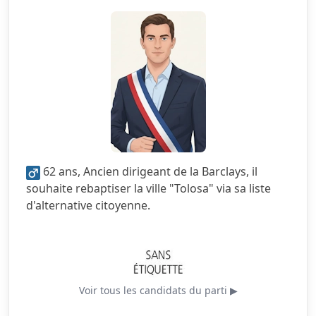
4.0/5
Citoyenneté
3.0/5
Écologie
2.5/5
Finances locales
2.5/5
Mobilité
3.0/5
Sécurité
62 ans, Ancien dirigeant de la Barclays, il
4.5/5
Services publics
souhaite rebaptiser la ville "Tolosa" via sa liste
d'alternative citoyenne.
3.0/5
Urbanisme
Voir tous les candidats du parti ▶