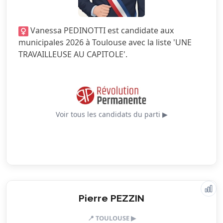
1.0/5
Sécurité
Vanessa PEDINOTTI est candidate aux
5.0/5
Services publics
municipales 2026 à Toulouse avec la liste 'UNE
TRAVAILLEUSE AU CAPITOLE'.
5.0/5
Urbanisme
Voir tous les candidats du parti ▶
Valeurs & engagements
Pierre PEZZIN
📍 TOULOUSE ▶
3.0/5
Action sociale