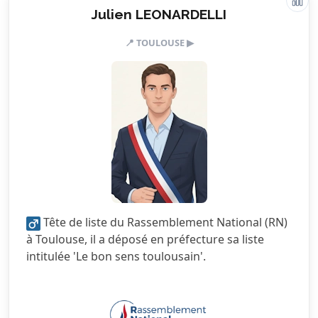
Julien LEONARDELLI
Valeurs & engagements
📍 TOULOUSE ▶
1.5/5
Action sociale
3.5/5
Citoyenneté
1.0/5
Écologie
2.0/5
Finances locales
1.5/5
Mobilité
5.0/5
Sécurité
Tête de liste du Rassemblement National (RN)
3.5/5
Services publics
à Toulouse, il a déposé en préfecture sa liste
intitulée 'Le bon sens toulousain'.
2.5/5
Urbanisme