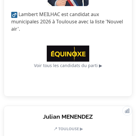
2.0/5
Sécurité
Lambert MEILHAC est candidat aux
4.5/5
Services publics
municipales 2026 à Toulouse avec la liste 'Nouvel
air'.
4.5/5
Urbanisme
Voir tous les candidats du parti ▶
Valeurs & engagements
Julian MENENDEZ
📍 TOULOUSE ▶
5.0/5
Action sociale