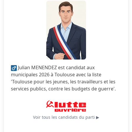
5.0/5
Citoyenneté
3.5/5
Écologie
2.0/5
Finances locales
5.0/5
Mobilité
1.0/5
Sécurité
Julian MENENDEZ est candidat aux
5.0/5
Services publics
municipales 2026 à Toulouse avec la liste
'Toulouse pour les jeunes, les travailleurs et les
5.0/5
Urbanisme
services publics, contre les budgets de guerre'.
Voir tous les candidats du parti ▶