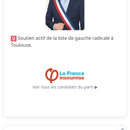
2.5/5
Finances locales
4.5/5
Mobilité
1.0/5
Sécurité
Soutien actif de la liste de gauche radicale à
5.0/5
Services publics
Toulouse.
4.5/5
Urbanisme
Voir tous les candidats du parti ▶