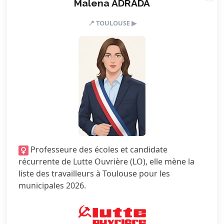
Valeurs & engagements
Malena ADRADA
📍 TOULOUSE ▶
5.0/5
Action sociale
5.0/5
Citoyenneté
3.5/5
Écologie
2.0/5
Finances locales
5.0/5
Mobilité
1.0/5
Sécurité
Professeure des écoles et candidate
5.0/5
Services publics
récurrente de Lutte Ouvrière (LO), elle mène la
liste des travailleurs à Toulouse pour les
5.0/5
Urbanisme
municipales 2026.