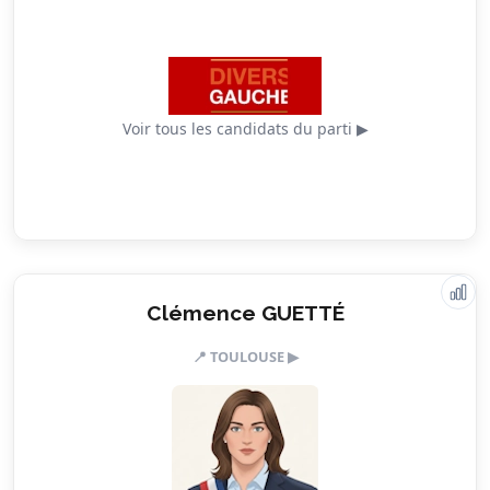
Voir tous les candidats du parti ▶
Clémence GUETTÉ
Valeurs & engagements
📍 TOULOUSE ▶
5.0/5
Action sociale
5.0/5
Citoyenneté
3.5/5
Écologie