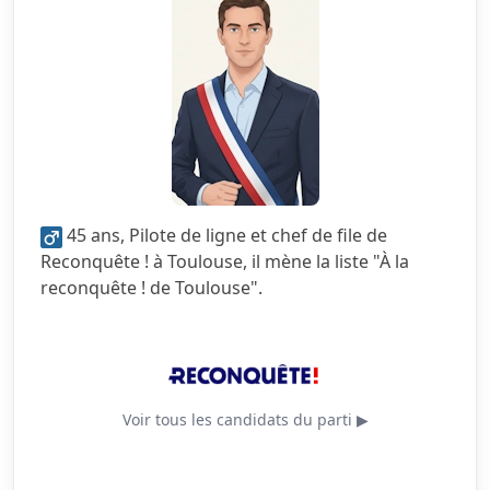
3.5/5
Citoyenneté
1.0/5
Écologie
2.0/5
Finances locales
1.0/5
Mobilité
5.0/5
Sécurité
45 ans, Pilote de ligne et chef de file de
3.5/5
Services publics
Reconquête ! à Toulouse, il mène la liste "À la
reconquête ! de Toulouse".
2.5/5
Urbanisme
Voir tous les candidats du parti ▶