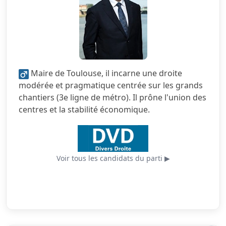
2.5/5
Finances locales
1.5/5
Mobilité
5.0/5
Sécurité
Maire de Toulouse, il incarne une droite
3.5/5
Services publics
modérée et pragmatique centrée sur les grands
chantiers (3e ligne de métro). Il prône l'union des
2.5/5
Urbanisme
centres et la stabilité économique.
Voir tous les candidats du parti ▶