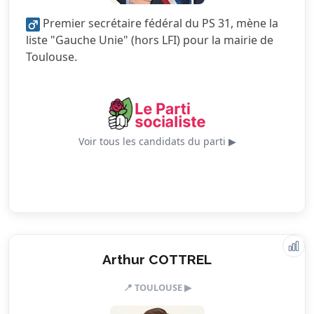
Premier secrétaire fédéral du PS 31, mène la
5.0/5
Services publics
liste "Gauche Unie" (hors LFI) pour la mairie de
Toulouse.
4.5/5
Urbanisme
Voir tous les candidats du parti ▶
Valeurs & engagements
Arthur COTTREL
📍 TOULOUSE ▶
1.5/5
Action sociale