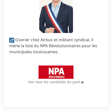
2.5/5
Finances locales
5.0/5
Mobilité
1.0/5
Sécurité
Ouvrier chez Airbus et militant syndical, il
5.0/5
Services publics
mène la liste du NPA Révolutionnaires pour les
municipales toulousaines.
5.0/5
Urbanisme
Voir tous les candidats du parti ▶