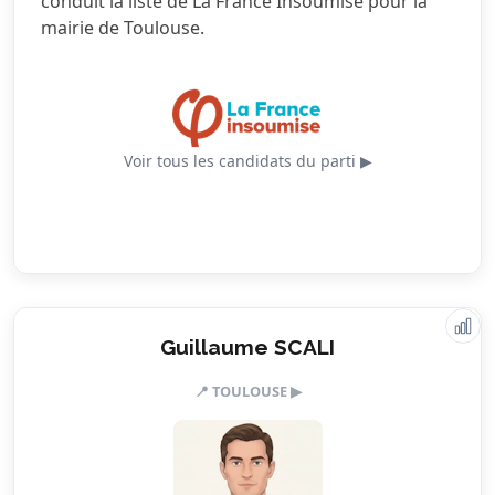
conduit la liste de La France Insoumise pour la
mairie de Toulouse.
4.5/5
Urbanisme
Voir tous les candidats du parti ▶
Valeurs & engagements
Guillaume SCALI
📍 TOULOUSE ▶
5.0/5
Action sociale
5.0/5
Citoyenneté
4.5/5
Écologie