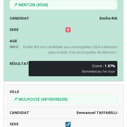
📍 MENTON (6500)
Emilie RIA
Emilie RIA est candidate aux municipales 2026 à Menton
avec la liste 'A la reconquête de Menton'.
Score :
1.87%
Eliminé(e) au 1er tour
📍 MULHOUSE (68100/68200)
Emmanuel TAFFARELLI