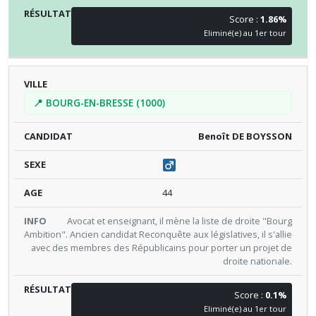
Score :
1.86%
Eliminé(e) au 1er tour
📍 BOURG-EN-BRESSE (1000)
Benoît DE BOYSSON
44
Avocat et enseignant, il mène la liste de droite "Bourg
Ambition". Ancien candidat Reconquête aux législatives, il s'allie
avec des membres des Républicains pour porter un projet de
droite nationale.
Score :
0.1%
Eliminé(e) au 1er tour