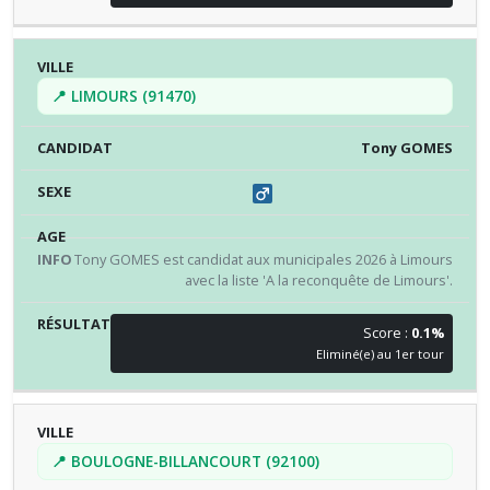
📍 LIMOURS (91470)
Tony GOMES
Tony GOMES est candidat aux municipales 2026 à Limours
avec la liste 'A la reconquête de Limours'.
Score :
0.1%
Eliminé(e) au 1er tour
📍 BOULOGNE-BILLANCOURT (92100)