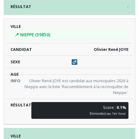
-
📍 NIEPPE (59850)
Olivier René JOYE
Olivier René JOYE est candidat aux municipales 2026 à
Nieppe avec la liste 'Rassemblement à la reconquête de
Nieppe'.
Score :
0.1%
Eliminé(e) au 1er tour