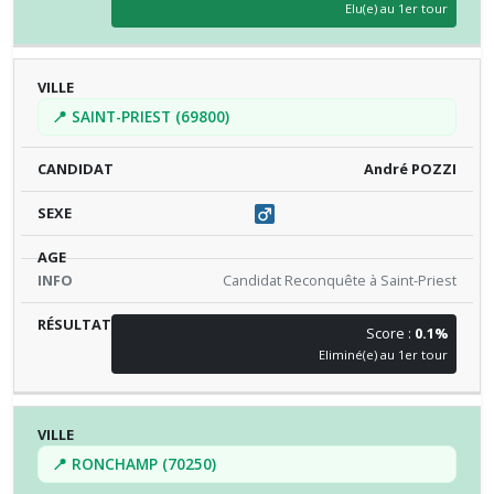
Elu(e) au 1er tour
📍 SAINT-PRIEST (69800)
André POZZI
Candidat Reconquête à Saint-Priest
Score :
0.1%
Eliminé(e) au 1er tour
📍 RONCHAMP (70250)