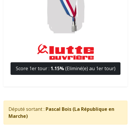
Score 1er tour :
1.15%
(Eliminé(e) au 1er tour)
Député sortant :
Pascal Bois (La République en
Marche)