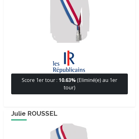
Score 1er tour :
10.63%
(Eliminé(e) au 1er
tour)
Julie ROUSSEL