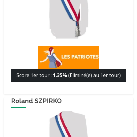
Score 1er tour :
1.35%
(Eliminé(e) au 1er tour)
Roland SZPIRKO