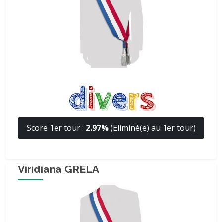
Score 1er tour :
2.97%
(Eliminé(e) au 1er tour)
Viridiana GRELA