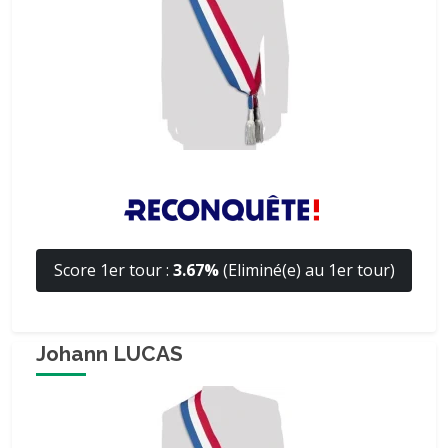
Score 1er tour :
3.67%
(Eliminé(e) au 1er tour)
Johann LUCAS