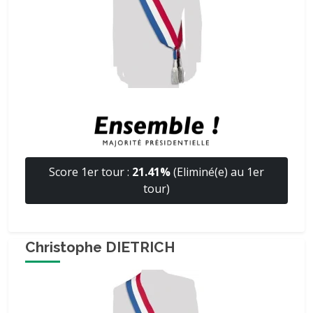
Score 1er tour :
21.41%
(Eliminé(e) au 1er
tour)
Christophe DIETRICH