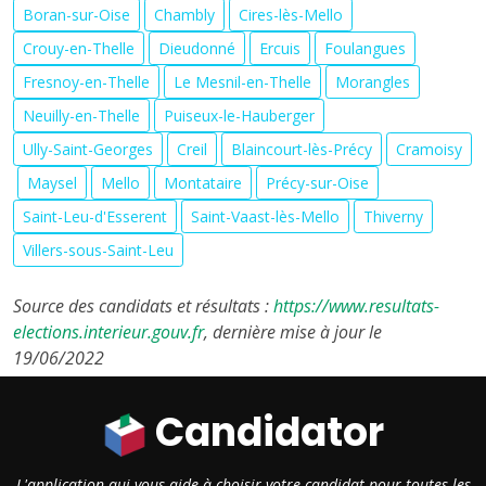
Boran-sur-Oise
Chambly
Cires-lès-Mello
Crouy-en-Thelle
Dieudonné
Ercuis
Foulangues
Fresnoy-en-Thelle
Le Mesnil-en-Thelle
Morangles
Neuilly-en-Thelle
Puiseux-le-Hauberger
Ully-Saint-Georges
Creil
Blaincourt-lès-Précy
Cramoisy
Maysel
Mello
Montataire
Précy-sur-Oise
Saint-Leu-d'Esserent
Saint-Vaast-lès-Mello
Thiverny
Villers-sous-Saint-Leu
Source des candidats et résultats :
https://www.resultats-
elections.interieur.gouv.fr
, dernière mise à jour le
19/06/2022
Candidator
L'application qui vous aide à choisir votre candidat pour toutes les