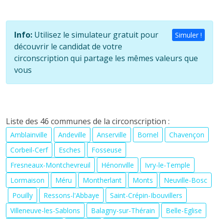
Info:
Utilisez le simulateur gratuit pour
Simuler !
découvrir le candidat de votre
circonscription qui partage les mêmes valeurs que
vous
Liste des 46 communes de la circonscription :
Amblainville
Andeville
Anserville
Bornel
Chavençon
Corbeil-Cerf
Esches
Fosseuse
Fresneaux-Montchevreuil
Hénonville
Ivry-le-Temple
Lormaison
Méru
Montherlant
Monts
Neuville-Bosc
Pouilly
Ressons-l'Abbaye
Saint-Crépin-Ibouvillers
Villeneuve-les-Sablons
Balagny-sur-Thérain
Belle-Eglise