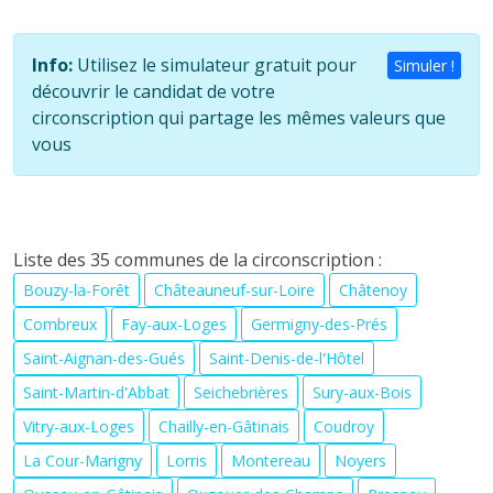
Info:
Utilisez le simulateur gratuit pour
Simuler !
découvrir le candidat de votre
circonscription qui partage les mêmes valeurs que
vous
Liste des 35 communes de la circonscription :
Bouzy-la-Forêt
Châteauneuf-sur-Loire
Châtenoy
Combreux
Fay-aux-Loges
Germigny-des-Prés
Saint-Aignan-des-Gués
Saint-Denis-de-l'Hôtel
Saint-Martin-d'Abbat
Seichebrières
Sury-aux-Bois
Vitry-aux-Loges
Chailly-en-Gâtinais
Coudroy
La Cour-Marigny
Lorris
Montereau
Noyers