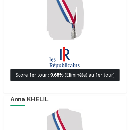
Score 1er tour :
9.68%
(Eliminé(e) au 1er tour)
Anna KHELIL