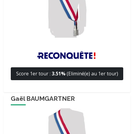
Score 1er tour :
3.51%
(Eliminé(e) au 1er tour)
Gaël BAUMGARTNER