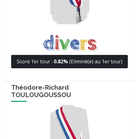
Score 1er tour :
0.82%
(Eliminé(e) au 1er tour)
Théodore-Richard
TOULOUGOUSSOU