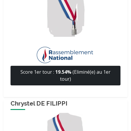
Score 1er tour :
19.54%
(Eliminé(e) au 1er
tour)
Chrystel DE FILIPPI