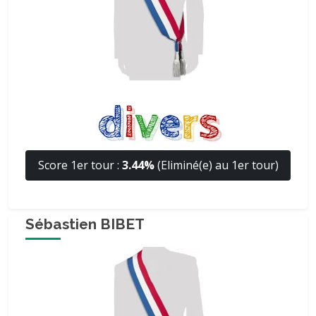
Score 1er tour :
3.44%
(Eliminé(e) au 1er tour)
Sébastien BIBET