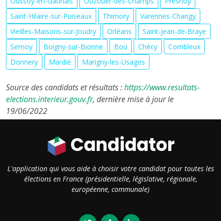
Oussoy-en-Gâtinais
Ouzouer-des-Champs
Presnoy
Saint-Hilaire-sur-Puiseaux
Thimory
Varennes-Changy
Vieilles-Maisons-sur-Joudry
Orléans
Saint-Jean-de-Braye
Semoy
Boigny-sur-Bionne
Bou
Chécy
Combleux
Donnery
Mardié
Marigny-les-Usages
Source des candidats et résultats :
https://www.resultats-
elections.interieur.gouv.fr
, dernière mise à jour le
19/06/2022
Candidator
L'application qui vous aide à choisir votre candidat pour toutes les
élections en France (présidentielle, législative, régionale,
européenne, communale)