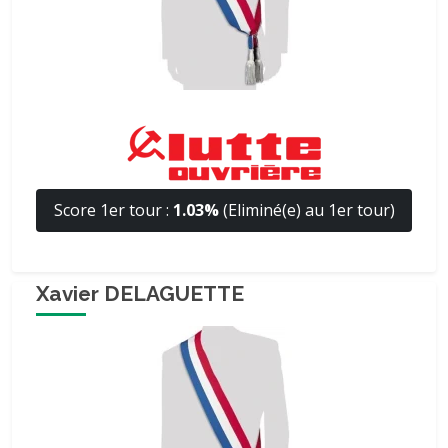
Score 1er tour :
1.03%
(Eliminé(e) au 1er tour)
Xavier DELAGUETTE