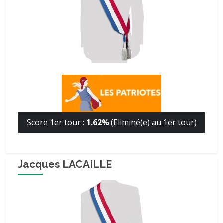
Score 1er tour :
1.62%
(Eliminé(e) au 1er tour)
Jacques LACAILLE