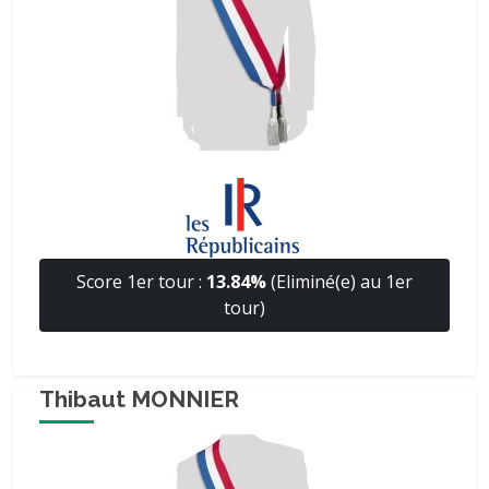
Score 1er tour :
13.84%
(Eliminé(e) au 1er
tour)
Thibaut MONNIER