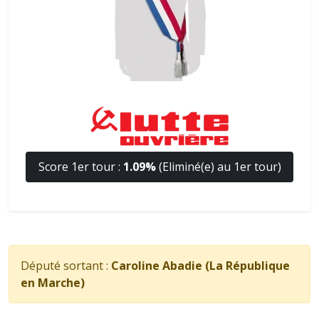
Score 1er tour :
1.09%
(Eliminé(e) au 1er tour)
Député sortant :
Caroline Abadie (La République
en Marche)