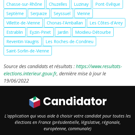
Chasse-sur-Rhône
Chuzelles
Luzinay
Pont-Evêque
Septème
Serpaize
Seyssuel
Vienne
Villette-de-Vienne
Chonas-l'Amballan
Les Côtes-d'Arey
Estrablin
Eyzin-Pinet
Jardin
Moidieu-Détourbe
Reventin-Vaugris
Les Roches-de-Condrieu
Saint-Sorlin-de-Vienne
Source des candidats et résultats :
https://www.resultats-
elections.interieur.gouv.fr
, dernière mise à jour le
19/06/2022
Candidator
L'application qui vous aide à choisir votre candidat pour toutes les
élections en France (présidentielle, législative, régionale,
européenne, communale)