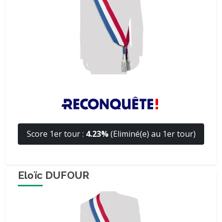
Score 1er tour :
4.23%
(Eliminé(e) au 1er tour)
Eloïc DUFOUR