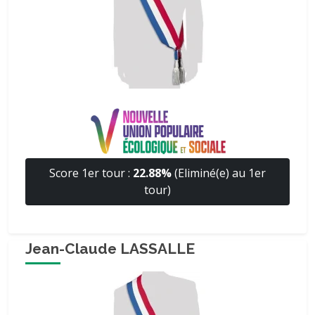
Score 1er tour :
22.88%
(Eliminé(e) au 1er
tour)
Jean-Claude LASSALLE