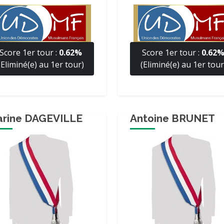
Score 1er tour :
0.62%
Score 1er tour :
0.62
(Eliminé(e) au 1er tour)
(Eliminé(e) au 1er tour
rine DAGEVILLE
Antoine BRUNET