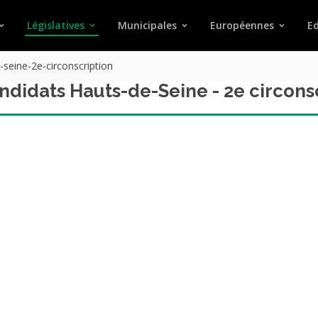
Législatives
Municipales
Européennes
Ed
-seine-2e-circonscription
andidats Hauts-de-Seine - 2e circons