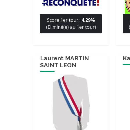
Score 1er tour :
4.29%
(Eliminé(e) au 1er tour)
Laurent MARTIN
K
SAINT LEON