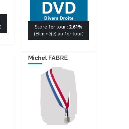
%
)
Score 1er tour :
2.61%
(Eliminé(e) au 1er tour)
Michel FABRE