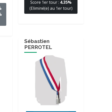
Score 1er tour :
4.35%
%
(Eliminé(e) au 1er tour)
%
Sébastien
PERROTEL