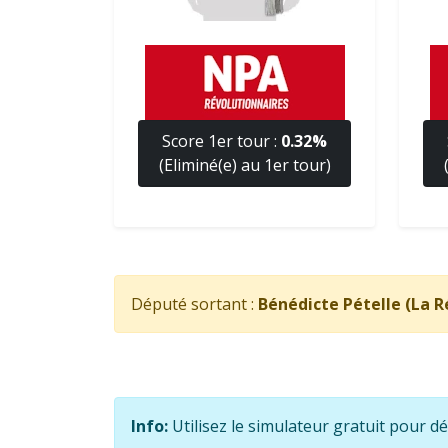
Score 1er tour :
0.32%
(Eliminé(e) au 1er tour)
Député sortant :
Bénédicte Pételle (La 
Info:
Utilisez le simulateur gratuit pour d