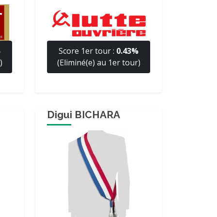
%
Score 1er tour :
0.43%
)
(Eliminé(e) au 1er tour)
Digui BICHARA