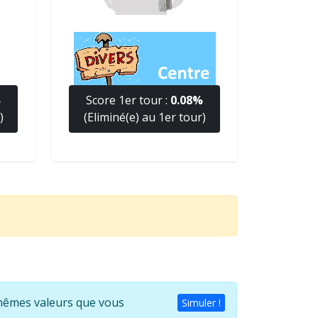
%
Score 1er tour :
0.08%
)
(Eliminé(e) au 1er tour)
s mêmes valeurs que vous
Simuler !