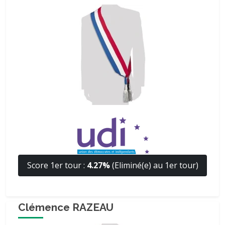
Score 1er tour :
4.27%
(Eliminé(e) au 1er tour)
Clémence RAZEAU