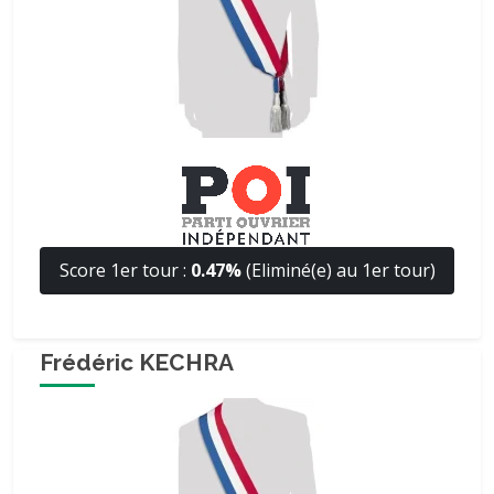
Score 1er tour :
0.47%
(Eliminé(e) au 1er tour)
Frédéric KECHRA