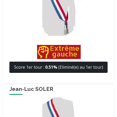
Score 1er tour :
0.51%
(Eliminé(e) au 1er tour)
Jean-Luc SOLER