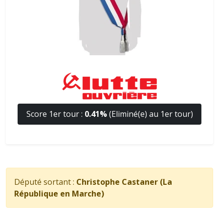
Score 1er tour :
0.41%
(Eliminé(e) au 1er tour)
Député sortant :
Christophe Castaner (La
République en Marche)