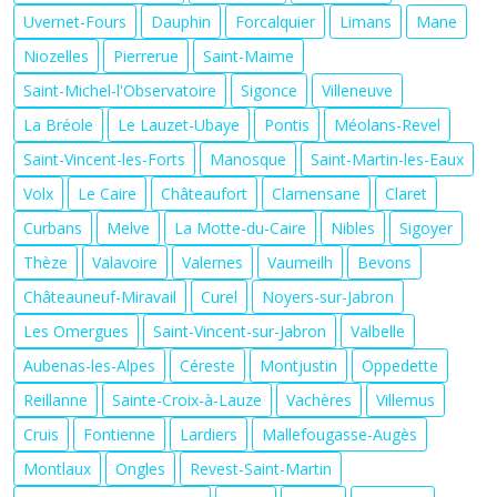
Uvernet-Fours
Dauphin
Forcalquier
Limans
Mane
Niozelles
Pierrerue
Saint-Maime
Saint-Michel-l'Observatoire
Sigonce
Villeneuve
La Bréole
Le Lauzet-Ubaye
Pontis
Méolans-Revel
Saint-Vincent-les-Forts
Manosque
Saint-Martin-les-Eaux
Volx
Le Caire
Châteaufort
Clamensane
Claret
Curbans
Melve
La Motte-du-Caire
Nibles
Sigoyer
Thèze
Valavoire
Valernes
Vaumeilh
Bevons
Châteauneuf-Miravail
Curel
Noyers-sur-Jabron
Les Omergues
Saint-Vincent-sur-Jabron
Valbelle
Aubenas-les-Alpes
Céreste
Montjustin
Oppedette
Reillanne
Sainte-Croix-à-Lauze
Vachères
Villemus
Cruis
Fontienne
Lardiers
Mallefougasse-Augès
Montlaux
Ongles
Revest-Saint-Martin