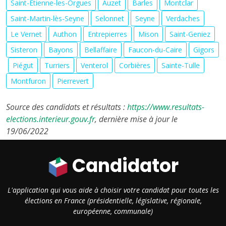
Saint-Etienne-les-Orgues
Auzet
Barles
Montclar
Saint-Martin-lès-Seyne
Selonnet
Seyne
Verdaches
Le Vernet
Authon
Entrepierres
Mison
Saint-Geniez
Sisteron
Bayons
Bellaffaire
Faucon-du-Caire
Gigors
Piégut
Turriers
Venterol
Corbières
Sainte-Tulle
Montfuron
Pierrevert
Source des candidats et résultats :
https://www.resultats-
elections.interieur.gouv.fr
, dernière mise à jour le
19/06/2022
Candidator
L'application qui vous aide à choisir votre candidat pour toutes les
élections en France (présidentielle, législative, régionale,
européenne, communale)