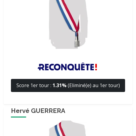
Score 1er tour :
1.31%
(Eliminé(e) au 1er tour)
Hervé GUERRERA