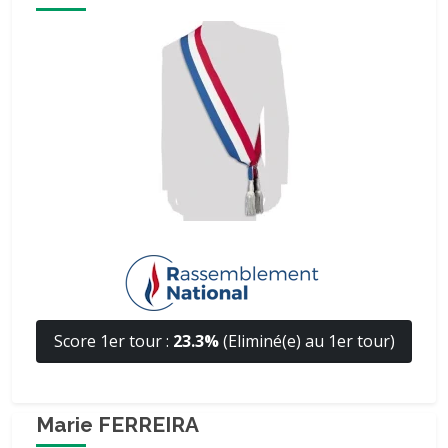
Score 1er tour :
23.3%
(Eliminé(e) au 1er tour)
Marie FERREIRA