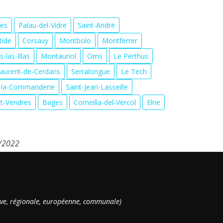
res
Palau-del-Vidre
Saint-André
tide
Corsavy
Montbolo
Montferrer
s-las-Illas
Montauriol
Oms
Le Perthus
Laurent-de-Cerdans
Serralongue
Le Tech
-la-Commanderie
Saint-Jean-Lasseille
t-Vendres
Bages
Corneilla-del-Vercol
Elne
6/2022
ative, régionale, européenne, communale)