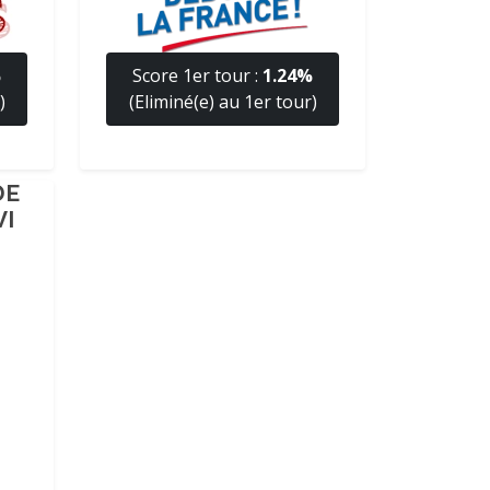
%
Score 1er tour :
1.24%
)
(Eliminé(e) au 1er tour)
DE
I