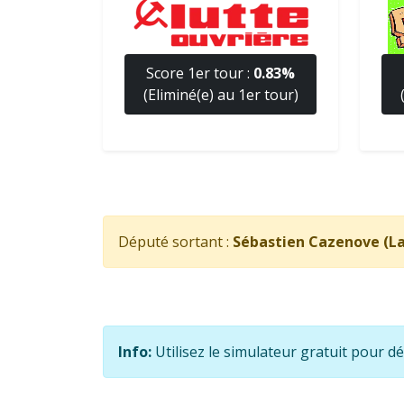
Score 1er tour :
0.83%
(Eliminé(e) au 1er tour)
Député sortant :
Sébastien Cazenove (La
Info:
Utilisez le simulateur gratuit pour d