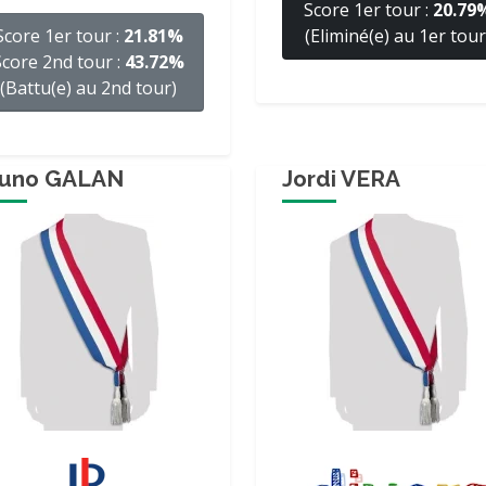
Score 1er tour :
20.79
Score 1er tour :
21.81%
(Eliminé(e) au 1er tour
Score 2nd tour :
43.72%
(Battu(e) au 2nd tour)
runo GALAN
Jordi VERA