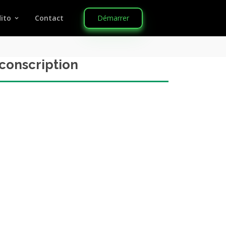
Démarrer
ito
Contact
rconscription