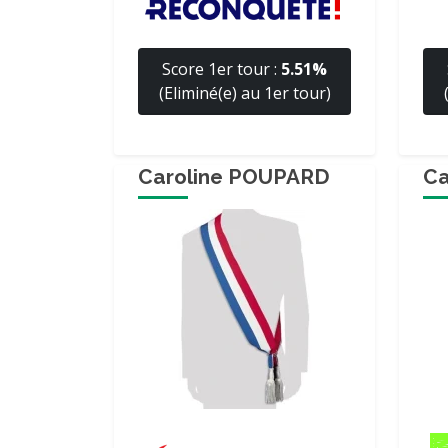
Score 1er tour :
5.51%
(Eliminé(e) au 1er tour)
Caroline POUPARD
Ca