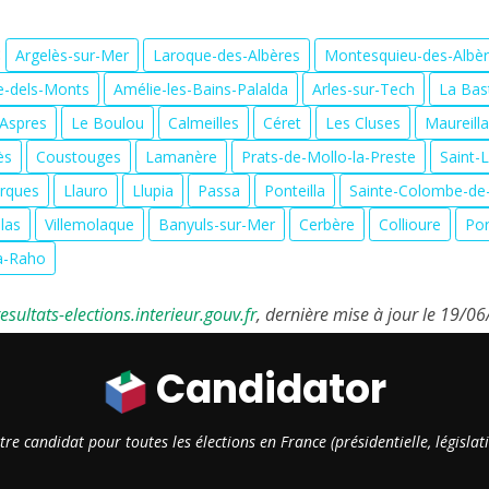
:
Argelès-sur-Mer
Laroque-des-Albères
Montesquieu-des-Albè
ue-dels-Monts
Amélie-les-Bains-Palalda
Arles-sur-Tech
La Bas
-Aspres
Le Boulou
Calmeilles
Céret
Les Cluses
Maureilla
ès
Coustouges
Lamanère
Prats-de-Mollo-la-Preste
Saint-
rques
Llauro
Llupia
Passa
Ponteilla
Sainte-Colombe-de
llas
Villemolaque
Banyuls-sur-Mer
Cerbère
Collioure
Por
la-Raho
sultats-elections.interieur.gouv.fr
, dernière mise à jour le 19/0
Candidator
otre candidat pour toutes les élections en France (présidentielle, législ