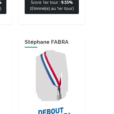
%
Score 1er tour :
9.55%
)
(Eliminé(e) au 1er tour)
Stéphane FABRA