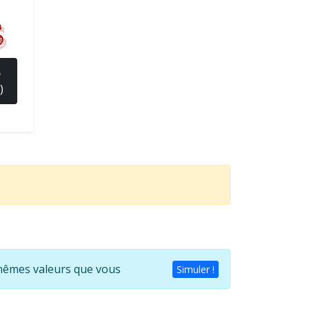
%
)
s mêmes valeurs que vous
Simuler !