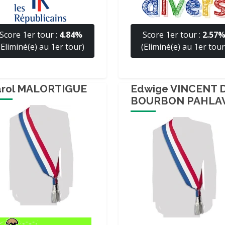
Score 1er tour :
4.84%
Score 1er tour :
2.57
(Eliminé(e) au 1er tour)
(Eliminé(e) au 1er tour
rol MALORTIGUE
Edwige VINCENT 
BOURBON PAHLAV