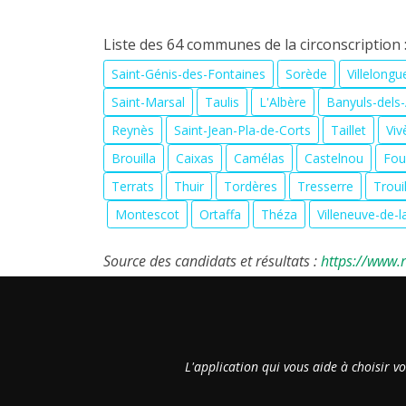
Liste des 64 communes de la circonscription 
Saint-Génis-des-Fontaines
Sorède
Villelong
Saint-Marsal
Taulis
L'Albère
Banyuls-dels
Reynès
Saint-Jean-Pla-de-Corts
Taillet
Viv
Brouilla
Caixas
Camélas
Castelnou
Fou
Terrats
Thuir
Tordères
Tresserre
Troui
Montescot
Ortaffa
Théza
Villeneuve-de-
Source des candidats et résultats :
https://www.re
L'application qui vous aide à choisir v