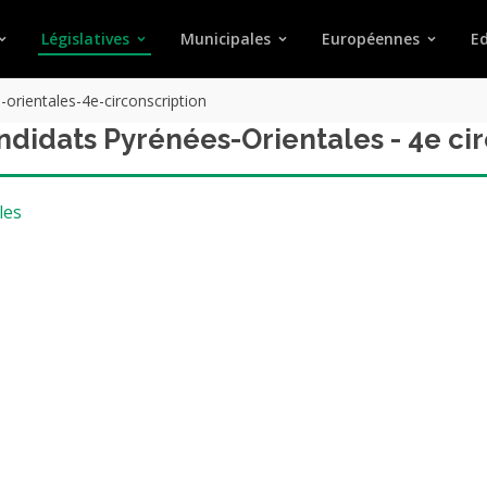
Législatives
Municipales
Européennes
Ed
orientales-4e-circonscription
andidats Pyrénées-Orientales - 4e ci
les