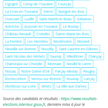
Cigogné
Civray-de-Touraine
Courçay
La Croix-en-Touraine
Dierre
Epeigné-les-Bois
Francueil
Luzillé
Saint-Martin-le-Beau
Sublaines
Autrèche
Auzouer-en-Touraine
Le Boulay
Château-Renault
Crotelles
Dame-Marie-les-Bois
La Ferrière
Les Hermites
Monthodon
Morand
Neuville-sur-Brenne
Nouzilly
Saint-Laurent-en-Gâtines
Saint-Nicolas-des-Motets
Saunay
Villedômer
Chançay
Chanceaux-sur-Choisille
Monnaie
Neuillé-le-Lierre
Noizay
Notre-Dame-d'Oé
Parçay-Meslay
Reugny
Rochecorbon
Vernou-sur-Brenne
Vouvray
Larçay
Montlouis-sur-Loire
Véretz
La Ville-aux-Dames
Source des candidats et résultats :
https://www.resultats-
elections.interieur.gouv.fr
, dernière mise à jour le