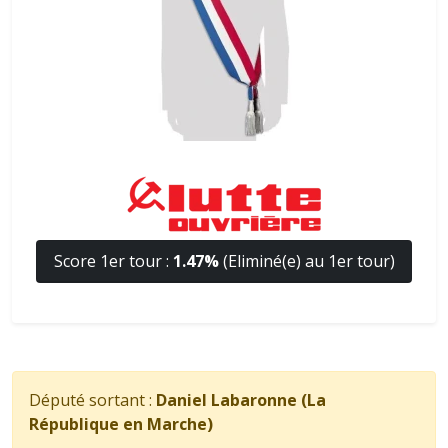
Score 1er tour :
1.47%
(Eliminé(e) au 1er tour)
Député sortant :
Daniel Labaronne (La
République en Marche)