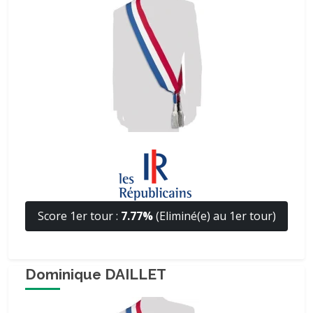
Score 1er tour :
7.77%
(Eliminé(e) au 1er tour)
Dominique DAILLET