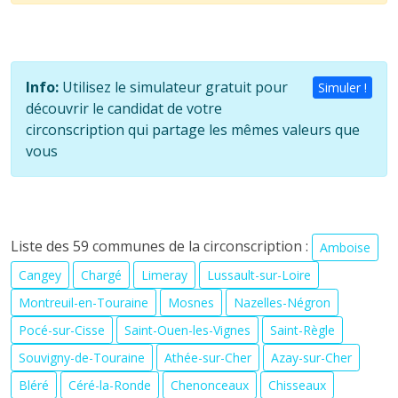
Info:
Utilisez le simulateur gratuit pour
Simuler !
découvrir le candidat de votre
circonscription qui partage les mêmes valeurs que
vous
Liste des 59 communes de la circonscription :
Amboise
Cangey
Chargé
Limeray
Lussault-sur-Loire
Montreuil-en-Touraine
Mosnes
Nazelles-Négron
Pocé-sur-Cisse
Saint-Ouen-les-Vignes
Saint-Règle
Souvigny-de-Touraine
Athée-sur-Cher
Azay-sur-Cher
Bléré
Céré-la-Ronde
Chenonceaux
Chisseaux