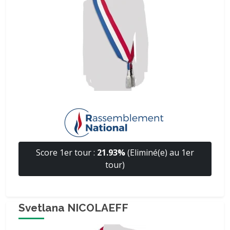
Score 1er tour :
21.93%
(Eliminé(e) au 1er
tour)
Svetlana NICOLAEFF