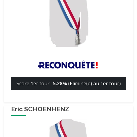
Score 1er tour :
5.28%
(Eliminé(e) au 1er tour)
Eric SCHOENHENZ