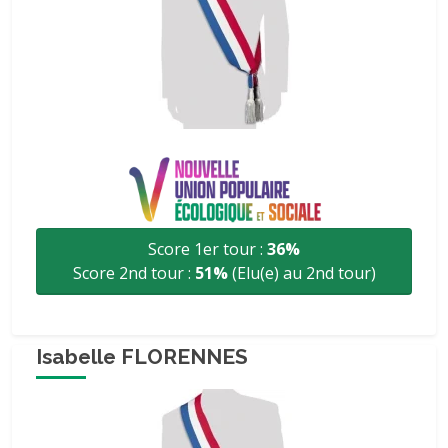
Score 1er tour :
36%
Score 2nd tour :
51%
(Elu(e) au 2nd tour)
Isabelle FLORENNES