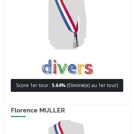
Score 1er tour :
5.64%
(Eliminé(e) au 1er tour)
Florence MULLER