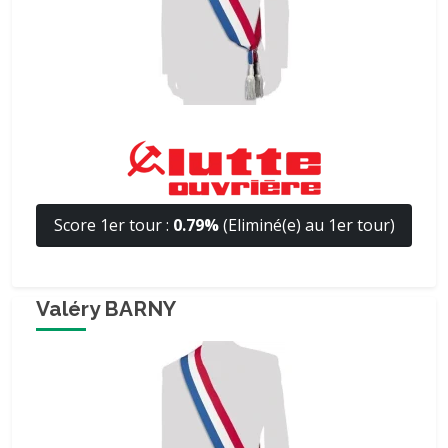
Score 1er tour :
0.79%
(Eliminé(e) au 1er tour)
Valéry BARNY