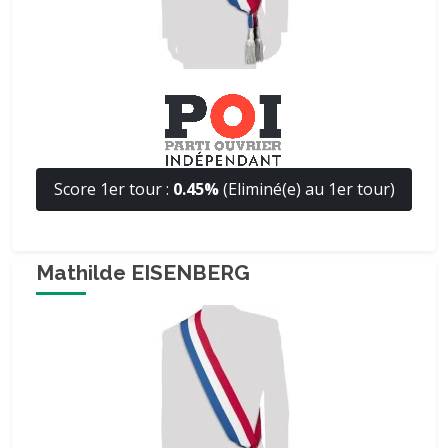
Score 1er tour :
0.45%
(Eliminé(e) au 1er tour)
Mathilde EISENBERG