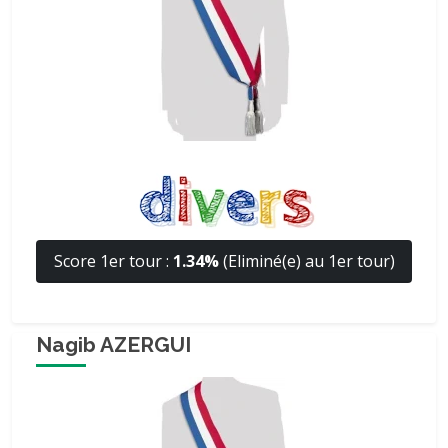
Score 1er tour :
1.34%
(Eliminé(e) au 1er tour)
Nagib AZERGUI