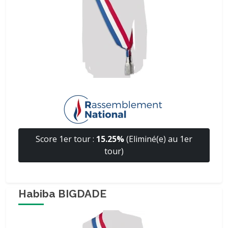
Score 1er tour :
15.25%
(Eliminé(e) au 1er
tour)
Habiba BIGDADE