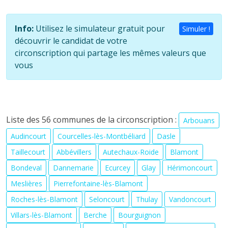
Info:
Utilisez le simulateur gratuit pour
Simuler !
découvrir le candidat de votre
circonscription qui partage les mêmes valeurs que
vous
Liste des 56 communes de la circonscription :
Arbouans
Audincourt
Courcelles-lès-Montbéliard
Dasle
Taillecourt
Abbévillers
Autechaux-Roide
Blamont
Bondeval
Dannemarie
Ecurcey
Glay
Hérimoncourt
Meslières
Pierrefontaine-lès-Blamont
Roches-lès-Blamont
Seloncourt
Thulay
Vandoncourt
Villars-lès-Blamont
Berche
Bourguignon