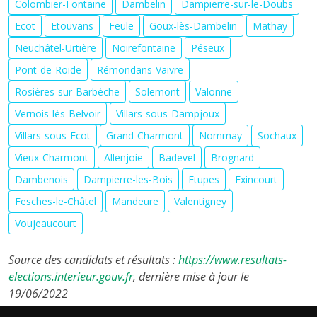
Colombier-Fontaine
Dambelin
Dampierre-sur-le-Doubs
Ecot
Etouvans
Feule
Goux-lès-Dambelin
Mathay
Neuchâtel-Urtière
Noirefontaine
Péseux
Pont-de-Roide
Rémondans-Vaivre
Rosières-sur-Barbèche
Solemont
Valonne
Vernois-lès-Belvoir
Villars-sous-Dampjoux
Villars-sous-Ecot
Grand-Charmont
Nommay
Sochaux
Vieux-Charmont
Allenjoie
Badevel
Brognard
Dambenois
Dampierre-les-Bois
Etupes
Exincourt
Fesches-le-Châtel
Mandeure
Valentigney
Voujeaucourt
Source des candidats et résultats :
https://www.resultats-
elections.interieur.gouv.fr
, dernière mise à jour le
19/06/2022