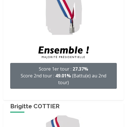
Score 1er tour :
27.37%
Score 2nd tour :
49.01%
(Battu(e) au 2nd
tour)
Brigitte COTTIER