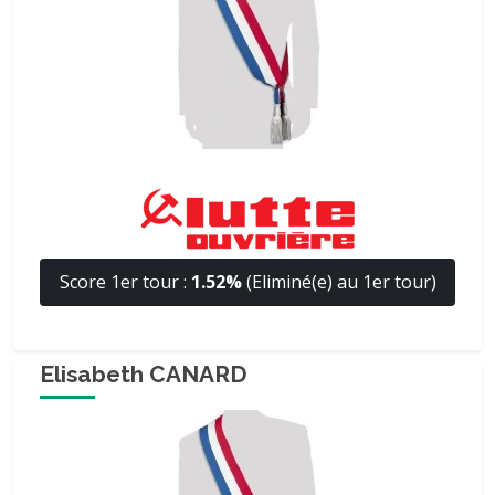
Score 1er tour :
1.52%
(Eliminé(e) au 1er tour)
Elisabeth CANARD