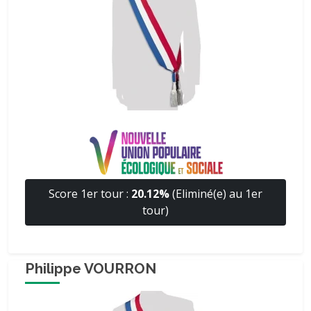
Score 1er tour :
20.12%
(Eliminé(e) au 1er
tour)
Philippe VOURRON