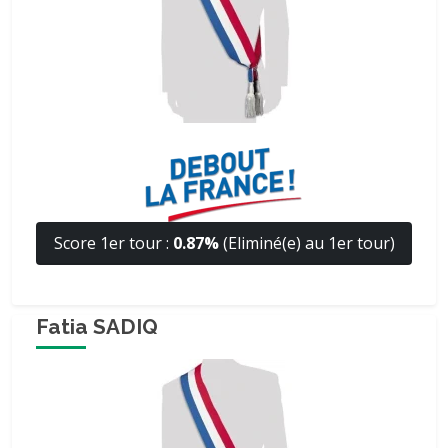
Score 1er tour :
0.87%
(Eliminé(e) au 1er tour)
Fatia SADIQ