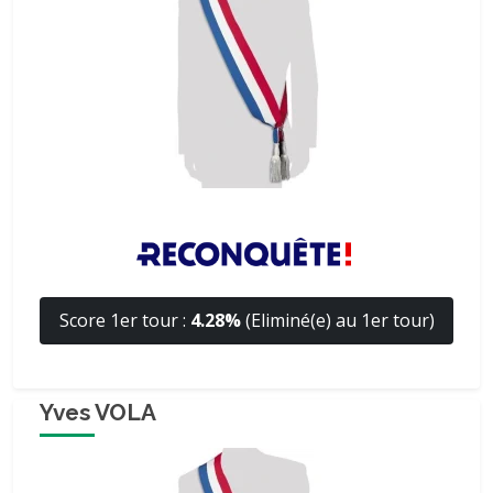
Score 1er tour :
4.28%
(Eliminé(e) au 1er tour)
Yves VOLA