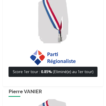
Score 1er tour :
0.85%
(Eliminé(e) au 1er tour)
Pierre VANIER