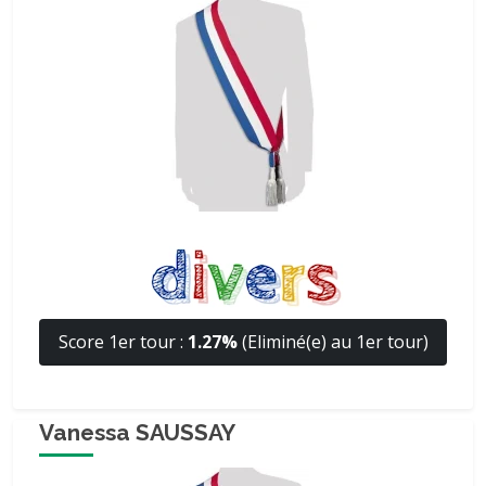
Score 1er tour :
1.27%
(Eliminé(e) au 1er tour)
Vanessa SAUSSAY