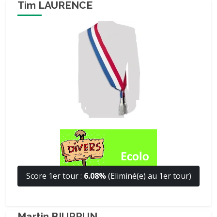
Tim LAURENCE
Score 1er tour :
6.08%
(Eliminé(e) au 1er tour)
Martin BIURRUN