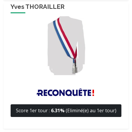
Yves THORAILLER
Score 1er tour :
6.31%
(Eliminé(e) au 1er tour)