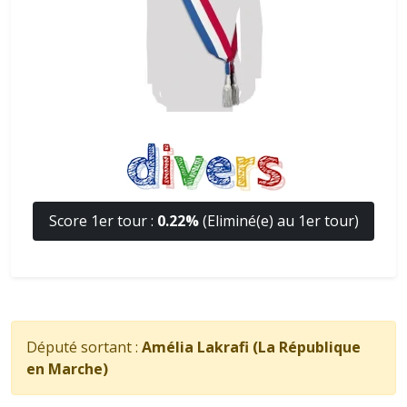
Score 1er tour :
0.22%
(Eliminé(e) au 1er tour)
Député sortant :
Amélia Lakrafi (La République
en Marche)