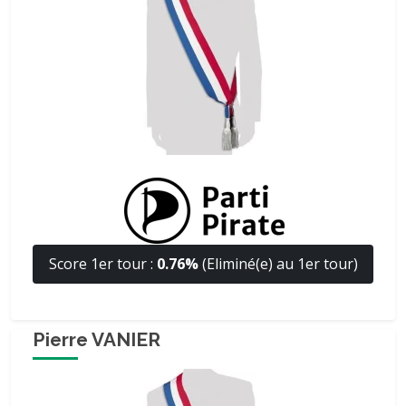
Score 1er tour :
0.76%
(Eliminé(e) au 1er tour)
Pierre VANIER