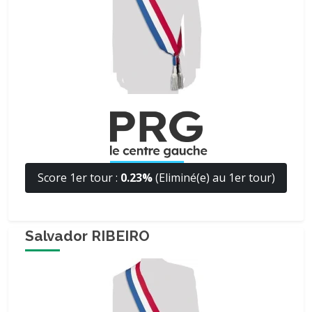
Score 1er tour :
0.23%
(Eliminé(e) au 1er tour)
Salvador RIBEIRO