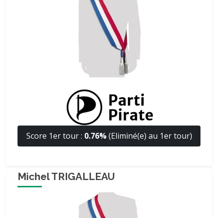
Score 1er tour :
0.76%
(Eliminé(e) au 1er tour)
Michel TRIGALLEAU