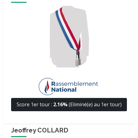
Score 1er tour :
2.16%
(Eliminé(e) au 1er tour)
Jeoffrey COLLARD