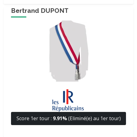
Bertrand DUPONT
Score 1er tour :
9.91%
(Eliminé(e) au 1er tour)