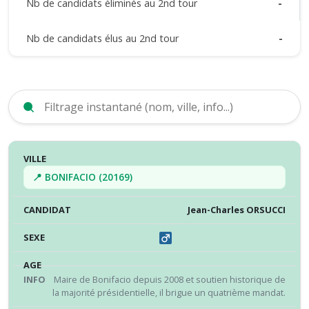
Nb de candidats éliminés au 2nd tour
-
Nb de candidats élus au 2nd tour
-
VILLE
CANDIDAT
SEXE
ÂGE
INFO
RÉS
📍 BONIFACIO (20169)
Jean-Charles ORSUCCI
Maire de Bonifacio depuis 2008 et soutien historique de
la majorité présidentielle, il brigue un quatrième mandat.