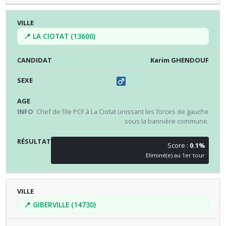
📍 LA CIOTAT (13600)
Karim GHENDOUF
Chef de file PCF à La Ciotat unissant les forces de gauche
sous la bannière commune.
Score :
0.1%
Eliminé(e) au 1er tour
📍 GIBERVILLE (14730)