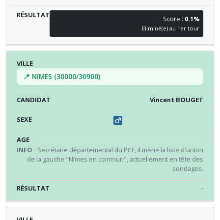
Score :
0.1%
Eliminé(e) au 1er tour
📍 NIMES (30000/30900)
Vincent BOUGET
Secrétaire départemental du PCF, il mène la liste d'union
de la gauche "Nîmes en commun", actuellement en tête des
sondages.
-