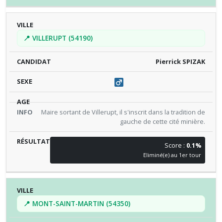
📍 VILLERUPT (54190)
Pierrick SPIZAK
Maire sortant de Villerupt, il s'inscrit dans la tradition de
gauche de cette cité minière.
Score :
0.1%
Eliminé(e) au 1er tour
📍 MONT-SAINT-MARTIN (54350)