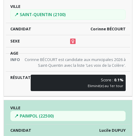
📍 SAINT-QUENTIN (2100)
Corinne BÉCOURT
Corinne BÉCOURT est candidate aux municipales 2026 à
Saint-Quentin avec la liste 'Les voix de la Colère'.
Score :
0.1%
Eliminé(e) au 1er tour
📍 PAIMPOL (22500)
Lucile DUPUY