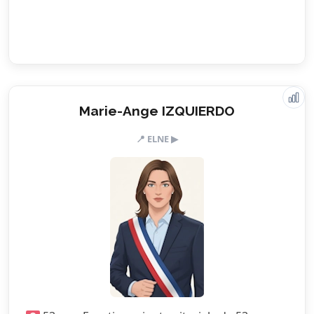
Marie-Ange IZQUIERDO
Valeurs & engagements
📍 ELNE ▶
1.5/5
Action sociale
2.5/5
Citoyenneté
1.5/5
Écologie
2.5/5
Finances locales
1.5/5
Mobilité
5.0/5
Sécurité