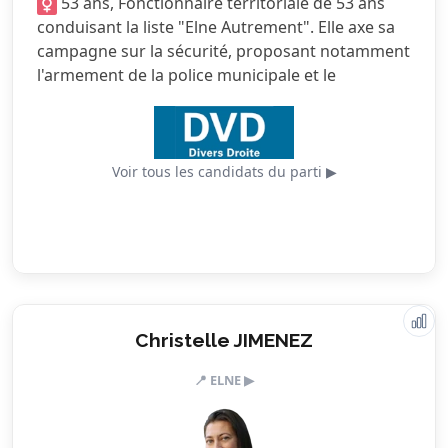
53 ans, Fonctionnaire territoriale de 53 ans
3.5/5
Services publics
conduisant la liste "Elne Autrement". Elle axe sa
campagne sur la sécurité, proposant notamment
2.5/5
Urbanisme
l'armement de la police municipale et le
renforcement de la vidéoprotection.
Voir tous les candidats du parti ▶
Valeurs & engagements
Christelle JIMENEZ
📍 ELNE ▶
4.0/5
Action sociale
3.5/5
Citoyenneté