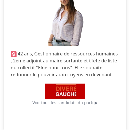
3.0/5
Écologie
2.5/5
Finances locales
3.0/5
Mobilité
3.0/5
Sécurité
42 ans, Gestionnaire de ressources humaines
4.5/5
Services publics
, 2eme adjoint au maire sortante et tTête de liste
du collectif "Elne pour tous". Elle souhaite
4.0/5
Urbanisme
redonner le pouvoir aux citoyens en devenant
acteur et plus spectateur.
Voir tous les candidats du parti ▶