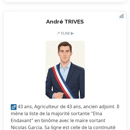
Valeurs & engagements
André TRIVES
📍 ELNE ▶
4.5/5
Action sociale
4.0/5
Citoyenneté
3.0/5
Écologie
2.5/5
Finances locales
4.0/5
Mobilité
2.0/5
Sécurité
43 ans, Agriculteur de 43 ans, ancien adjoint. Il
5.0/5
Services publics
mène la liste de la majorité sortante "Elna
Endavant" en binôme avec le maire sortant
4.5/5
Urbanisme
Nicolas Garcia. Sa ligne est celle de la continuité