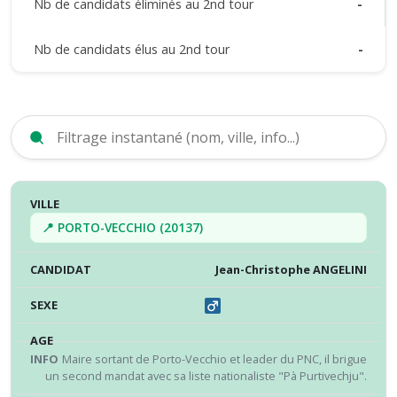
Nb de candidats éliminés au 2nd tour
-
Nb de candidats élus au 2nd tour
-
VILLE
CANDIDAT
SEXE
ÂGE
INFO
RÉS
📍 PORTO-VECCHIO (20137)
Jean-Christophe ANGELINI
Maire sortant de Porto-Vecchio et leader du PNC, il brigue
un second mandat avec sa liste nationaliste "Pà Purtivechju".