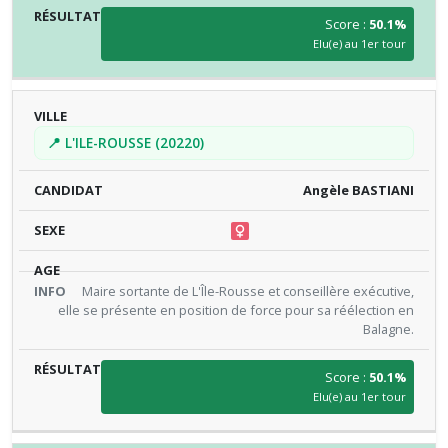
Score :
50.1%
Elu(e) au 1er tour
📍 L'ILE-ROUSSE (20220)
Angèle BASTIANI
Maire sortante de L'Île-Rousse et conseillère exécutive,
elle se présente en position de force pour sa réélection en
Balagne.
Score :
50.1%
Elu(e) au 1er tour