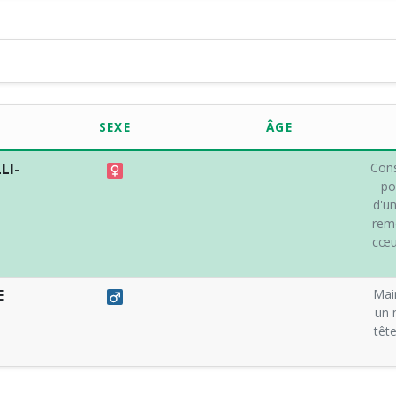
SEXE
ÂGE
LI-
Cons
po
d'un
reme
cœur
E
Mair
un 
tête