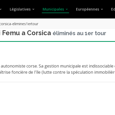
Législatives
Municipales
Européennes
Ed
orsica-elimines1ertour
i Femu a Corsica
éliminés au 1er tour
 autonomiste corse. Sa gestion municipale est indissociable d
îtrise foncière de l'île (lutte contre la spéculation immobilièr