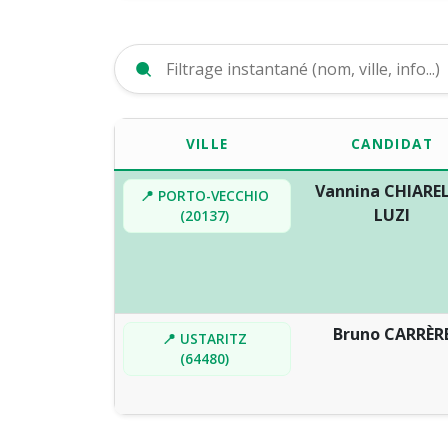
VILLE
CANDIDAT
Vannina CHIAREL
📍 PORTO-VECCHIO
LUZI
(20137)
Bruno CARRÈR
📍 USTARITZ
(64480)