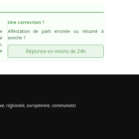
Une correction ?
re
Affectation de parti erronée ou résumé à
ur
enrichir ?
e,
de
Réponse en moins de 24h
ative, régionale, européenne, communale)