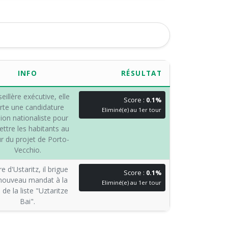
INFO
RÉSULTAT
eillère exécutive, elle
Score :
0.1%
rte une candidature
Eliminé(e) au 1er tour
ion nationaliste pour
ttre les habitants au
 du projet de Porto-
Vecchio.
e d'Ustaritz, il brigue
Score :
0.1%
nouveau mandat à la
Eliminé(e) au 1er tour
 de la liste "Uztaritze
Bai".