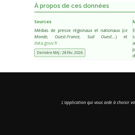
À propos de ces données
Sources
M
Médias de presse régionaux et nationaux (
Le
E
Monde, Ouest-France, Sud Ouest...
) et
s
data.gouv.fr
.
a
p
Dernière MAJ : 28 fév. 2026
d
L'application qui vous aide à choisir v