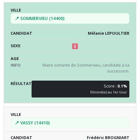
📍 SOMMERVIEU (14400)
Mélanie LEPOULTIER
Maire sortante de Sommervieu, candidate à sa
succession.
Score :
0.1%
Eliminé(e) au 1er tour
📍 VASSY (14410)
Frédéric BROGNIART