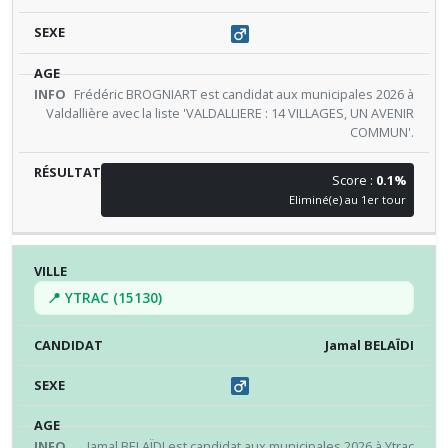
Frédéric BROGNIART est candidat aux municipales 2026 à
Valdallière avec la liste 'VALDALLIERE : 14 VILLAGES, UN AVENIR
COMMUN'.
Score :
0.1%
Eliminé(e) au 1er tour
📍 YTRAC (15130)
Jamal BELAÏDI
Jamal BELAÏDI est candidat aux municipales 2026 à Ytrac