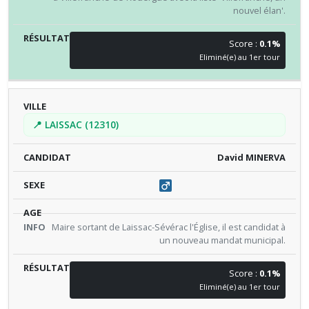
nouvel élan'.
Score :
0.1%
Eliminé(e) au 1er tour
📍 LAISSAC (12310)
David MINERVA
Maire sortant de Laissac-Sévérac l'Église, il est candidat à
un nouveau mandat municipal.
Score :
0.1%
Eliminé(e) au 1er tour