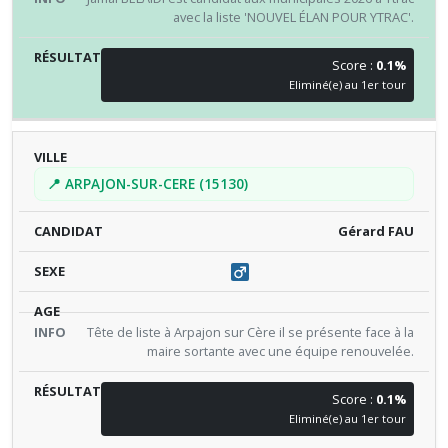
avec la liste 'NOUVEL ÉLAN POUR YTRAC'.
Score :
0.1%
Eliminé(e) au 1er tour
📍 ARPAJON-SUR-CERE (15130)
Gérard FAU
Tête de liste à Arpajon sur Cère il se présente face à la
maire sortante avec une équipe renouvelée.
Score :
0.1%
Eliminé(e) au 1er tour