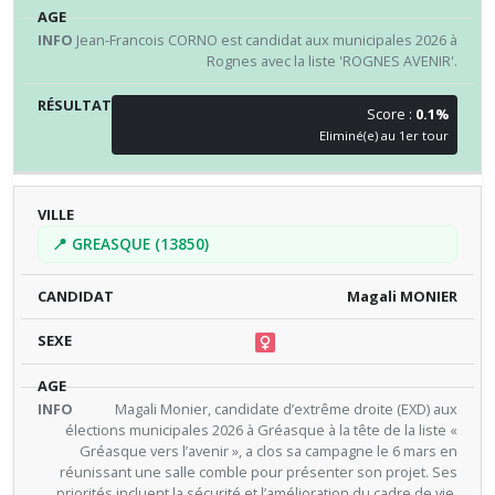
Jean-Francois CORNO est candidat aux municipales 2026 à
Rognes avec la liste 'ROGNES AVENIR'.
Score :
0.1%
Eliminé(e) au 1er tour
📍 GREASQUE (13850)
Magali MONIER
Magali Monier, candidate d’extrême droite (EXD) aux
élections municipales 2026 à Gréasque à la tête de la liste «
Gréasque vers l’avenir », a clos sa campagne le 6 mars en
réunissant une salle comble pour présenter son projet. Ses
priorités incluent la sécurité et l’amélioration du cadre de vie,