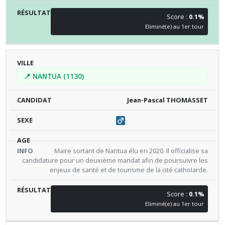
Score :
0.1%
Eliminé(e) au 1er tour
📍 NANTUA (1130)
Jean-Pascal THOMASSET
Maire sortant de Nantua élu en 2020. Il officialise sa
candidature pour un deuxième mandat afin de poursuivre les
enjeux de santé et de tourisme de la cité catholarde.
Score :
0.1%
Eliminé(e) au 1er tour