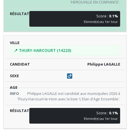
'HEROUVILLE EN CONFIANCE'.
Score :
0.1%
Eliminé(e) au 1er tour
📍 THURY-HARCOURT (14220)
Philippe LAGALLE
Philippe LAGALLE est candidat aux municipales 2026 à
Thury-Harcourt-le-Hom avec la liste 'L'Elan d'Agir Ensemble'.
Score :
0.1%
Eliminé(e) au 1er tour