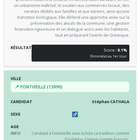
un urbanisme maîtrisé, le soutien aux commerces locaux, des
services dédiés aux familles et aux seniors, ainsi qu’une
transition écologique. Elle défend une approche axée sur la
préservation des atouts de la commune, une gestion
financière rigoureuse et un dialogue accru avec les habitants,
tout en préparant l’avenir de Gréasque.
Score :
0.1%
Eliminé(e) au 1er tour
📍 FONTVIEILLE (13990)
Stéphan CATHALA
Candidat à Fontvieille avec la liste La tradition comme
fondation, l’avenir comme horizon.