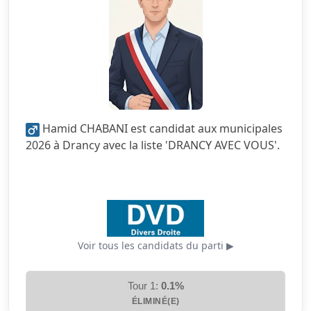
1.5/5
Écologie
2.5/5
Finances locales
1.5/5
Mobilité
5.0/5
Sécurité
Hamid CHABANI est candidat aux municipales
3.5/5
Services publics
2026 à Drancy avec la liste 'DRANCY AVEC VOUS'.
2.5/5
Urbanisme
Voir tous les candidats du parti ▶
Tour 1:
0.1%
ÉLIMINÉ(E)