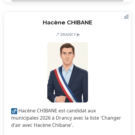
Valeurs & engagements
Hacène CHIBANE
📍 DRANCY ▶
4.0/5
Action sociale
3.5/5
Citoyenneté
3.0/5
Écologie
2.5/5
Finances locales
3.0/5
Mobilité
3.0/5
Sécurité
Hacène CHIBANE est candidat aux
4.5/5
Services publics
municipales 2026 à Drancy avec la liste 'Changer
d'air avec Hacène Chibane'.
4.0/5
Urbanisme