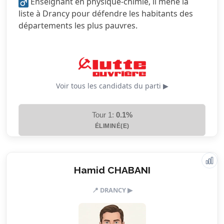
Enseignant en physique-chimie, il mène la
5.0/5
Services publics
liste à Drancy pour défendre les habitants des
départements les plus pauvres.
5.0/5
Urbanisme
Voir tous les candidats du parti ▶
Tour 1:
0.1%
ÉLIMINÉ(E)
Valeurs & engagements
Hamid CHABANI
📍 DRANCY ▶
1.5/5
Action sociale
2.5/5
Citoyenneté