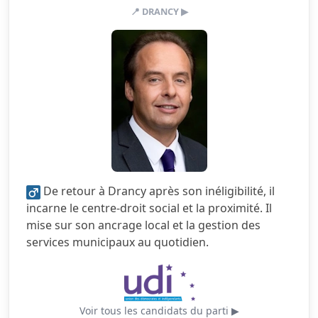
📍 DRANCY ▶
2.5/5
Action sociale
2.5/5
Citoyenneté
2.0/5
Écologie
3.0/5
Finances locales
1.5/5
Mobilité
5.0/5
Sécurité
De retour à Drancy après son inéligibilité, il
3.5/5
Services publics
incarne le centre-droit social et la proximité. Il
mise sur son ancrage local et la gestion des
3.0/5
Urbanisme
services municipaux au quotidien.
Voir tous les candidats du parti ▶