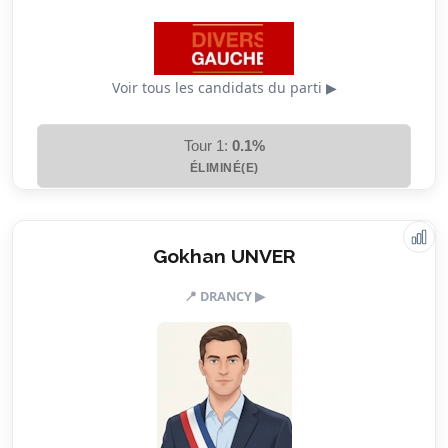
Voir tous les candidats du parti ▶
Tour 1:
0.1%
ÉLIMINÉ(E)
Valeurs & engagements
Gokhan UNVER
📍 DRANCY ▶
5.0/5
Action sociale
5.0/5
Citoyenneté
3.5/5
Écologie
2.5/5
Finances locales