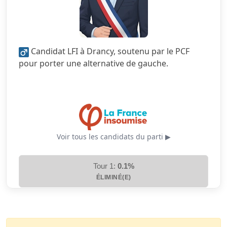
4.5/5
Mobilité
1.0/5
Sécurité
Candidat LFI à Drancy, soutenu par le PCF
5.0/5
Services publics
pour porter une alternative de gauche.
4.5/5
Urbanisme
Voir tous les candidats du parti ▶
Tour 1:
0.1%
ÉLIMINÉ(E)