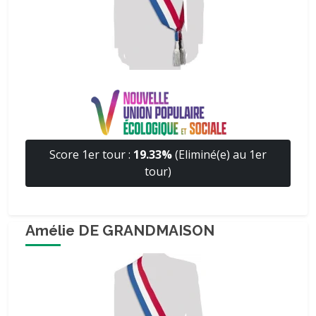
Score 1er tour :
19.33%
(Eliminé(e) au 1er
tour)
Amélie DE GRANDMAISON