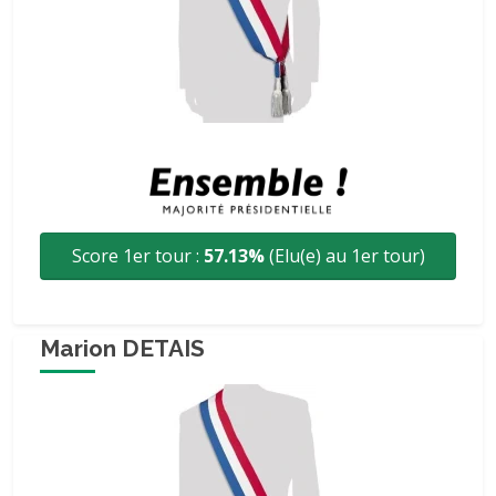
Score 1er tour :
57.13%
(Elu(e) au 1er tour)
Marion DETAIS