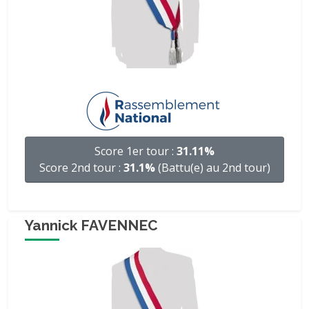
Score 1er tour :
31.11%
Score 2nd tour :
31.1%
(Battu(e) au 2nd tour)
Yannick FAVENNEC