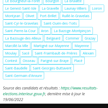
Le Bourgneuf-la-Forêt
Bourgon
La Brûlatte
Le Genest-Saint-Isle
La Gravelle
Launay-Villiers
Loiron
Montjean
Olivet
Port-Brillet
Ruillé-le-Gravelais
Saint-Cyr-le-Gravelais
Saint-Ouën-des-Toits
Saint-Pierre-la-Cour
Aron
La Bazoge-Montpinçon
La Bazouge-des-Alleux
Belgeard
Commer
Grazay
Marcillé-la-Ville
Martigné-sur-Mayenne
Mayenne
Moulay
Sacé
Saint-Fraimbault-de-Prières
Alexain
Contest
Oisseau
Parigné-sur-Braye
Placé
Saint-Baudelle
Saint-Georges-Buttavent
Saint-Germain-d'Anxure
Source des candidats et résultats :
https://www.resultats-
elections.interieur.gouv.fr
, dernière mise à jour le
19/06/2022