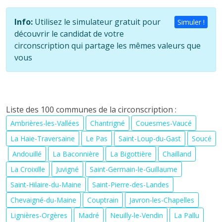
Info:
Utilisez le simulateur gratuit pour
Simuler !
découvrir le candidat de votre
circonscription qui partage les mêmes valeurs que
vous
Liste des 100 communes de la circonscription :
Ambrières-les-Vallées
Chantrigné
Couesmes-Vaucé
La Haie-Traversaine
Le Pas
Saint-Loup-du-Gast
Soucé
Andouillé
La Baconnière
La Bigottière
Chailland
La Croixille
Juvigné
Saint-Germain-le-Guillaume
Saint-Hilaire-du-Maine
Saint-Pierre-des-Landes
Chevaigné-du-Maine
Couptrain
Javron-les-Chapelles
Lignières-Orgères
Madré
Neuilly-le-Vendin
La Pallu