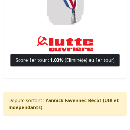
Score 1er tour :
1.03%
(Eliminé(e) au 1er tour)
Député sortant :
Yannick Favennec-Bécot (UDI et
Indépendants)