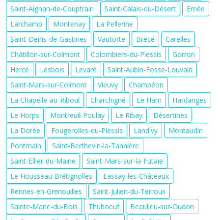
Saint-Aignan-de-Couptrain
Saint-Calais-du-Désert
Ernée
Larchamp
Montenay
La Pellerine
Saint-Denis-de-Gastines
Vautorte
Brecé
Carelles
Châtillon-sur-Colmont
Colombiers-du-Plessis
Gorron
Hercé
Lesbois
Levaré
Saint-Aubin-Fosse-Louvain
Saint-Mars-sur-Colmont
Vieuvy
Champéon
La Chapelle-au-Riboul
Charchigné
Le Ham
Hardanges
Le Horps
Montreuil-Poulay
Le Ribay
Désertines
La Dorée
Fougerolles-du-Plessis
Landivy
Montaudin
Pontmain
Saint-Berthevin-la-Tannière
Saint-Ellier-du-Maine
Saint-Mars-sur-la-Futaie
Le Housseau-Brétignolles
Lassay-les-Châteaux
Rennes-en-Grenouilles
Saint-Julien-du-Terroux
Sainte-Marie-du-Bois
Thuboeuf
Beaulieu-sur-Oudon