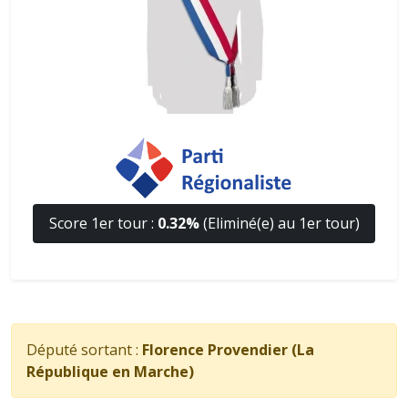
Score 1er tour :
0.32%
(Eliminé(e) au 1er tour)
Député sortant :
Florence Provendier (La
République en Marche)