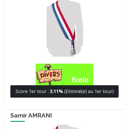
Score 1er tour :
3.11%
(Eliminé(e) au 1er tour)
Samir AMRANI