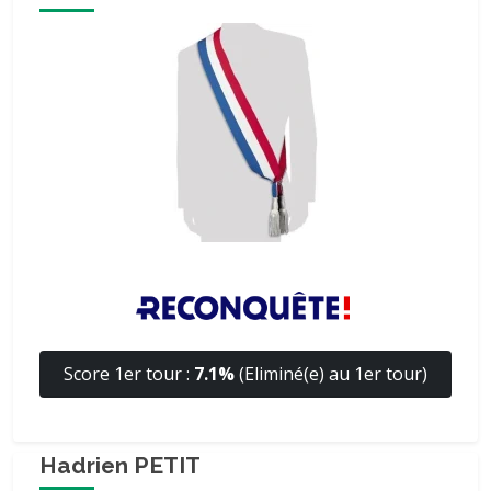
Score 1er tour :
7.1%
(Eliminé(e) au 1er tour)
Hadrien PETIT