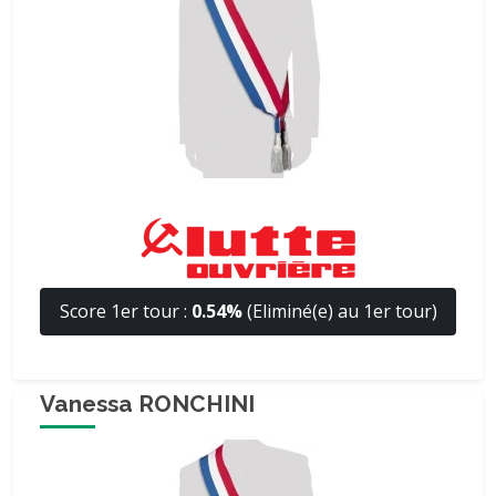
Score 1er tour :
0.54%
(Eliminé(e) au 1er tour)
Vanessa RONCHINI