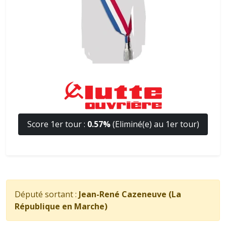
Score 1er tour :
0.57%
(Eliminé(e) au 1er tour)
Député sortant :
Jean-René Cazeneuve (La
République en Marche)