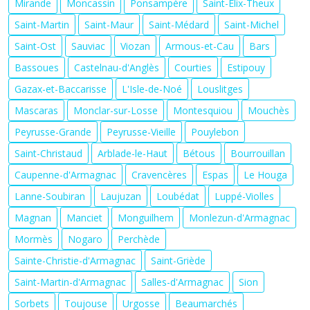
Mirande
Moncassin
Ponsampère
Saint-Elix-Theux
Saint-Martin
Saint-Maur
Saint-Médard
Saint-Michel
Saint-Ost
Sauviac
Viozan
Armous-et-Cau
Bars
Bassoues
Castelnau-d'Anglès
Courties
Estipouy
Gazax-et-Baccarisse
L'Isle-de-Noé
Louslitges
Mascaras
Monclar-sur-Losse
Montesquiou
Mouchès
Peyrusse-Grande
Peyrusse-Vieille
Pouylebon
Saint-Christaud
Arblade-le-Haut
Bétous
Bourrouillan
Caupenne-d'Armagnac
Cravencères
Espas
Le Houga
Lanne-Soubiran
Laujuzan
Loubédat
Luppé-Violles
Magnan
Manciet
Monguilhem
Monlezun-d'Armagnac
Mormès
Nogaro
Perchède
Sainte-Christie-d'Armagnac
Saint-Griède
Saint-Martin-d'Armagnac
Salles-d'Armagnac
Sion
Sorbets
Toujouse
Urgosse
Beaumarchés