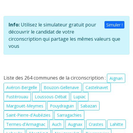
Info:
Utilisez le simulateur gratuit pour
Simuler !
découvrir le candidat de votre
circonscription qui partage les mêmes valeurs que
vous
Liste des 264 communes de la circonscription :
Aignan
Avéron-Bergelle
Bouzon-Gellenave
Castelnavet
Fustérouau
Loussous-Débat
Lupiac
Margouët-Meymes
Pouydraguin
Sabazan
Saint-Pierre-d'Aubézies
Sarragachies
Termes-d'Armagnac
Auch
Augnax
Crastes
Lahitte