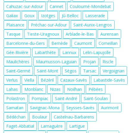
Cahuzac-sur-Adour
Cannet
Couloumé-Mondebat
Galiax
Goux
Izotges
Jû-Belloc
Lasserade
Plaisance
Préchac-sur-Adour
Saint-Aunix-Lengros
Tasque
Tieste-Uragnoux
Arblade-le-Bas
Aurensan
Barcelonne-du-Gers
Bernède
Caumont
Corneillan
Gée-Rivière
Labarthète
Lannux
Lelin-Lapujolle
Maulichères
Maumusson-Laguian
Projan
Riscle
Saint-Germé
Saint-Mont
Ségos
Tarsac
Vergoignan
Verlus
Viella
Bézéril
Cazaux-Savès
Labastide-Savès
Lahas
Monblanc
Nizas
Noilhan
Pébées
Polastron
Pompiac
Saint-André
Saint-Soulan
Samatan
Savignac-Mona
Seysses-Savès
Aurimont
Bédéchan
Boulaur
Castelnau-Barbarens
Faget-Abbatial
Lamaguère
Lartigue