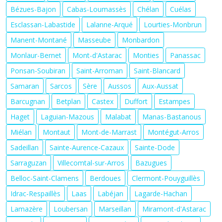
Bézues-Bajon
Cabas-Loumassès
Chélan
Cuélas
Esclassan-Labastide
Lalanne-Arqué
Lourties-Monbrun
Manent-Montané
Masseube
Monbardon
Monlaur-Bernet
Mont-d'Astarac
Monties
Panassac
Ponsan-Soubiran
Saint-Arroman
Saint-Blancard
Samaran
Sarcos
Sère
Aussos
Aux-Aussat
Barcugnan
Betplan
Castex
Duffort
Estampes
Haget
Laguian-Mazous
Malabat
Manas-Bastanous
Miélan
Montaut
Mont-de-Marrast
Montégut-Arros
Sadeillan
Sainte-Aurence-Cazaux
Sainte-Dode
Sarraguzan
Villecomtal-sur-Arros
Bazugues
Belloc-Saint-Clamens
Berdoues
Clermont-Pouyguillès
Idrac-Respaillès
Laas
Labéjan
Lagarde-Hachan
Lamazère
Loubersan
Marseillan
Miramont-d'Astarac