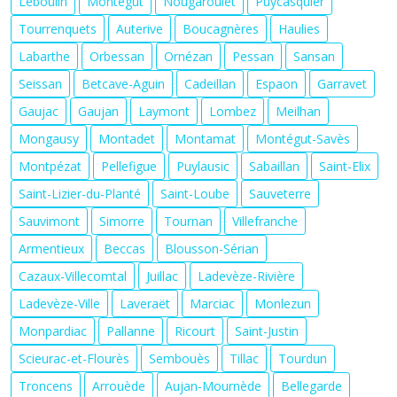
Leboulin
Montégut
Nougaroulet
Puycasquier
Tourrenquets
Auterive
Boucagnères
Haulies
Labarthe
Orbessan
Ornézan
Pessan
Sansan
Seissan
Betcave-Aguin
Cadeillan
Espaon
Garravet
Gaujac
Gaujan
Laymont
Lombez
Meilhan
Mongausy
Montadet
Montamat
Montégut-Savès
Montpézat
Pellefigue
Puylausic
Sabaillan
Saint-Elix
Saint-Lizier-du-Planté
Saint-Loube
Sauveterre
Sauvimont
Simorre
Tournan
Villefranche
Armentieux
Beccas
Blousson-Sérian
Cazaux-Villecomtal
Juillac
Ladevèze-Rivière
Ladevèze-Ville
Laveraët
Marciac
Monlezun
Monpardiac
Pallanne
Ricourt
Saint-Justin
Scieurac-et-Flourès
Sembouès
Tillac
Tourdun
Troncens
Arrouède
Aujan-Mournède
Bellegarde