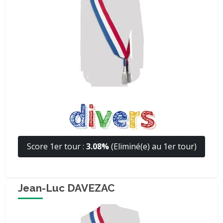
Score 1er tour :
3.08%
(Eliminé(e) au 1er tour)
Jean-Luc DAVEZAC