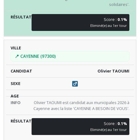
solidaires'.
Score :
0.1%
Eliminé(e) au 1er tour
📍 CAYENNE (97300)
Olivier TAOUMI
Olivier TAOUMI est candidat aux municipales 2026 à
Cayenne avec la liste 'CAYENNE A BESOIN DE VOUS'.
Score :
0.1%
Eliminé(e) au 1er tour