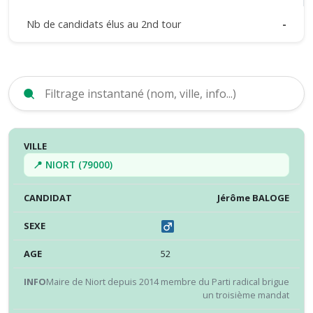
Nb de candidats élus au 2nd tour
-
VILLE
CANDIDAT
SEXE
ÂGE
INFO
RÉS
📍 NIORT (79000)
Jérôme BALOGE
52
Maire de Niort depuis 2014 membre du Parti radical brigue
un troisième mandat