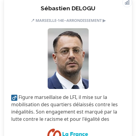
Sébastien DELOGU
Valeurs & engagements
📍 MARSEILLE-14E--ARRONDISSEMENT ▶
5.0/5
Action sociale
5.0/5
Citoyenneté
3.5/5
Écologie
2.5/5
Finances locales
4.5/5
Mobilité
1.0/5
Sécurité
Figure marseillaise de LFI, il mise sur la
5.0/5
Services publics
mobilisation des quartiers délaissés contre les
inégalités. Son engagement est marqué par la
4.5/5
Urbanisme
lutte contre le racisme et pour l'égalité des
chances.