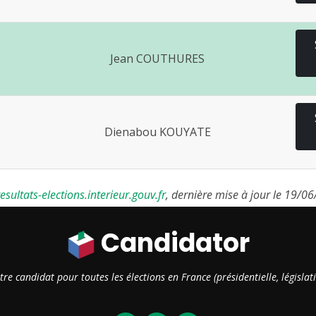
Jean COUTHURES
Dienabou KOUYATE
sultats-elections.interieur.gouv.fr
, dernière mise à jour le 19/0
Candidator
otre candidat pour toutes les élections en France (présidentielle, législ