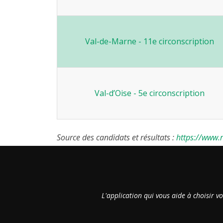
Val-de-Marne - 11e circonscription
Val-d’Oise - 5e circonscription
Source des candidats et résultats :
https://www.re
L'application qui vous aide à choisir v