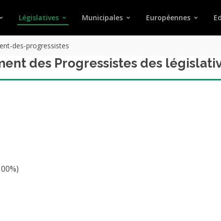
Législatives
Municipales
Européennes
Ed
t-des-progressistes
ent des Progressistes des législati
100%)