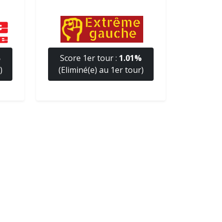
%
Score 1er tour :
1.01%
)
(Eliminé(e) au 1er tour)