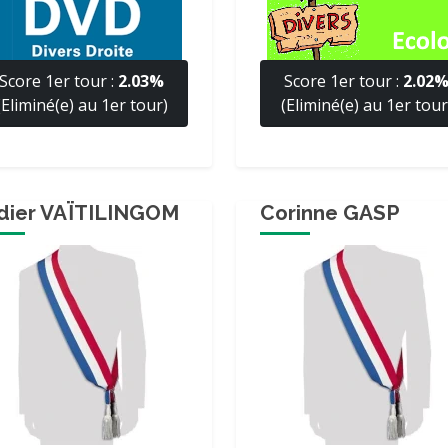
Score 1er tour :
2.03%
Score 1er tour :
2.02
(Eliminé(e) au 1er tour)
(Eliminé(e) au 1er tour
dier VAÏTILINGOM
Corinne GASP