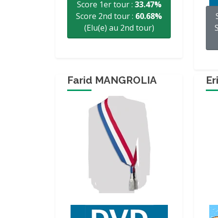
Score 1er tour :
33.47%
Score 2nd tour :
60.68%
(Elu(e) au 2nd tour)
Farid MANGROLIA
E