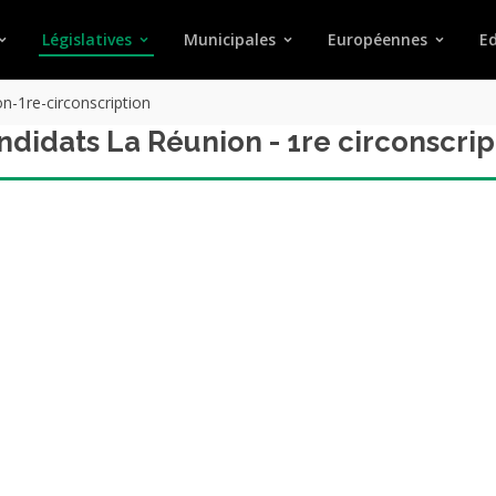
Législatives
Municipales
Européennes
Ed
n-1re-circonscription
andidats La Réunion - 1re circonscrip