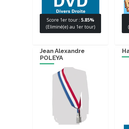
Score 1er tour :
5.85%
(Eliminé(e) au 1er tour)
Jean Alexandre
H
POLEYA