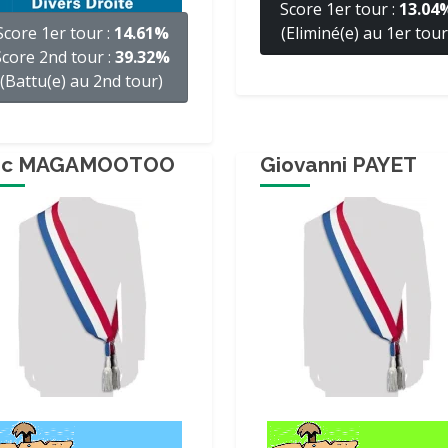
Score 1er tour :
13.04
Score 1er tour :
14.61%
(Eliminé(e) au 1er tour
Score 2nd tour :
39.32%
(Battu(e) au 2nd tour)
ric MAGAMOOTOO
Giovanni PAYET