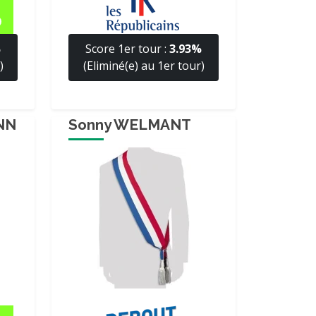
%
Score 1er tour :
3.93%
)
(Eliminé(e) au 1er tour)
NN
Sonny WELMANT