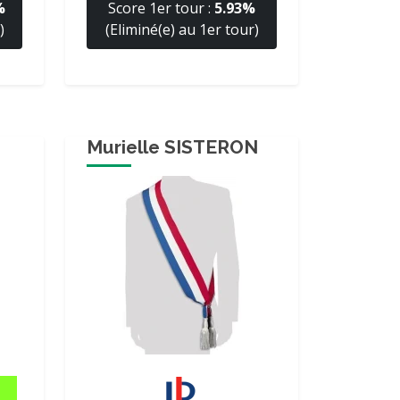
%
Score 1er tour :
5.93%
)
(Eliminé(e) au 1er tour)
Murielle SISTERON