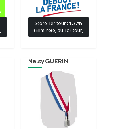
%
Score 1er tour :
1.77%
)
(Eliminé(e) au 1er tour)
Nelsy GUERIN