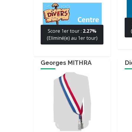
Score 1er tour :
2.27%
(Eliminé(e) au 1er tour)
Georges MITHRA
Di