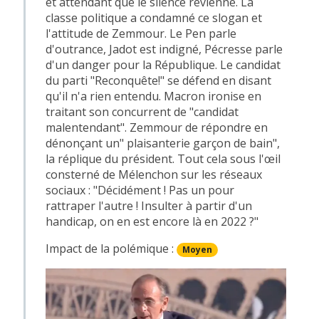
et attendant que le silence revienne. La
classe politique a condamné ce slogan et
l'attitude de Zemmour. Le Pen parle
d'outrance, Jadot est indigné, Pécresse parle
d'un danger pour la République. Le candidat
du parti "Reconquête!" se défend en disant
qu'il n'a rien entendu. Macron ironise en
traitant son concurrent de "candidat
malentendant". Zemmour de répondre en
dénonçant un" plaisanterie garçon de bain",
la réplique du président. Tout cela sous l'œil
consterné de Mélenchon sur les réseaux
sociaux : "Décidément ! Pas un pour
rattraper l'autre ! Insulter à partir d'un
handicap, on en est encore là en 2022 ?"
Impact de la polémique :
Moyen