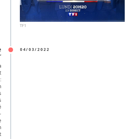
TF1
e
04/03/2022
r
a
t
:
n
s
s
é
-
e
n
t