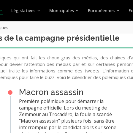
Législatives
Municipales
Européennes
Ed
ques
s de la campagne présidentielle
ques qui ont fait les choux gras des médias, des chaînes d'ac
ur dévier l'attention des médias par et sur certaines personnes
el traite les informations comme des tweets. L'information do
olémiques pour faire le buzz. Voici le calendrier des polémiques d
Macron assassin
2
Première polémique pour démarrer la
campagne officielle. Lors du meeting de
Zemmour au Trocadéro, la foule a scandé
"Macron assassin" plusieurs fois, sans être
interrompue par le candidat alors sur scène