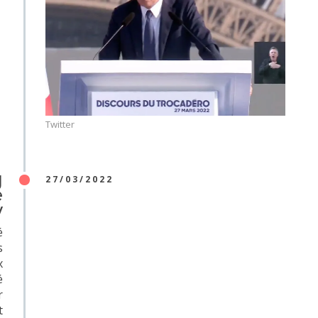
Twitter
g
27/03/2022
e
y
é
s
x
é
r
t