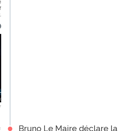
é
f
.
r
Bruno Le Maire déclare la
2