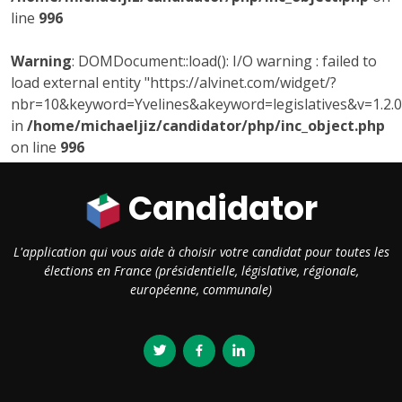
line
996
Warning
: DOMDocument::load(): I/O warning : failed to
load external entity "https://alvinet.com/widget/?
nbr=10&keyword=Yvelines&akeyword=legislatives&v=1.2.0
in
/home/michaeljiz/candidator/php/inc_object.php
on line
996
Candidator
L'application qui vous aide à choisir votre candidat pour toutes les
élections en France (présidentielle, législative, régionale,
européenne, communale)