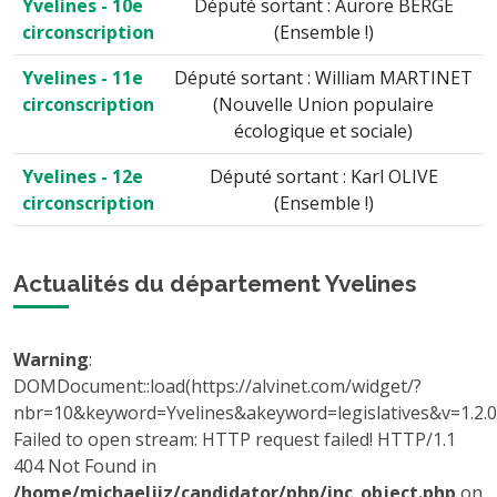
Yvelines - 10e
Député sortant : Aurore BERGÉ
circonscription
(Ensemble !)
Yvelines - 11e
Député sortant : William MARTINET
circonscription
(Nouvelle Union populaire
écologique et sociale)
Yvelines - 12e
Député sortant : Karl OLIVE
circonscription
(Ensemble !)
Actualités du département Yvelines
Warning
:
DOMDocument::load(https://alvinet.com/widget/?
nbr=10&keyword=Yvelines&akeyword=legislatives&v=1.2.0)
Failed to open stream: HTTP request failed! HTTP/1.1
404 Not Found in
/home/michaeljiz/candidator/php/inc_object.php
on