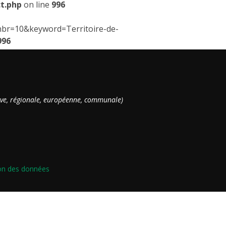
t.php
on line
996
t/?nbr=10&keyword=Territoire-de-
996
ative, régionale, européenne, communale)
tion des données