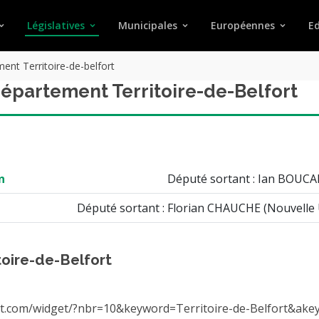
Législatives
Municipales
Européennes
Ed
ent Territoire-de-belfort
département Territoire-de-Belfort
n
Député sortant : Ian BOUCA
Député sortant : Florian CHAUCHE (Nouvelle U
toire-de-Belfort
et.com/widget/?nbr=10&keyword=Territoire-de-Belfort&akeywo