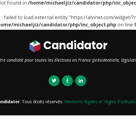
Not Found in
/home/michaeljiz/candidator/php/inc_objec
: failed to load external entity "https://alvinet.com/widge
home/michaeljiz/candidator/php/inc_object.php
on line
Candidator
otre candidat pour toutes les élections en France (présidentielle, législ
andidator
. Tous droits réservés.
Mentions légales et règles d'utilisa