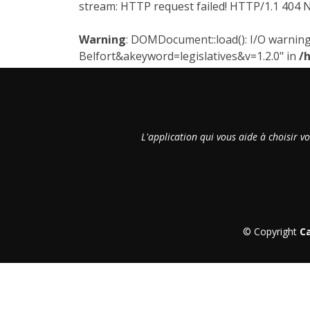
stream: HTTP request failed! HTTP/1.1 404 
Warning
: DOMDocument::load(): I/O warning 
Belfort&akeyword=legislatives&v=1.2.0" in
/
L'application qui vous aide à choisir v
© Copyright
C