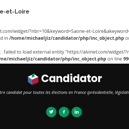
e-et-Loire
et.com/widget/?nbr=10&keyword=Saone-et-Loire&akeyword=leg
nd in
/home/michaeljiz/candidator/php/inc_object.php
on
: failed to load external entity "https://alvinet.com/widge
me/michaeljiz/candidator/php/inc_object.php
on line
99
Candidator
otre candidat pour toutes les élections en France (présidentielle, législ