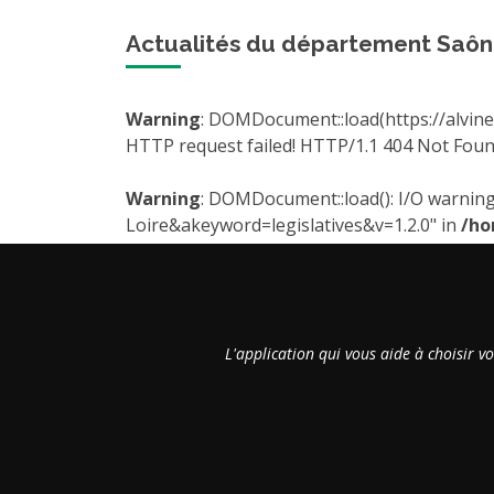
Actualités du département Saôn
Warning
: DOMDocument::load(https://alvin
HTTP request failed! HTTP/1.1 404 Not Fou
Warning
: DOMDocument::load(): I/O warning 
Loire&akeyword=legislatives&v=1.2.0" in
/ho
L'application qui vous aide à choisir v