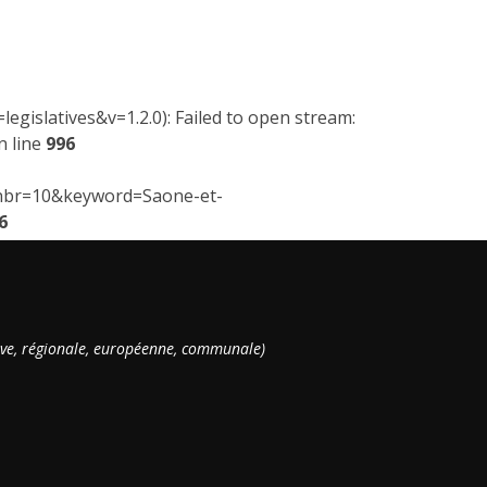
islatives&v=1.2.0): Failed to open stream:
 line
996
t/?nbr=10&keyword=Saone-et-
6
ative, régionale, européenne, communale)