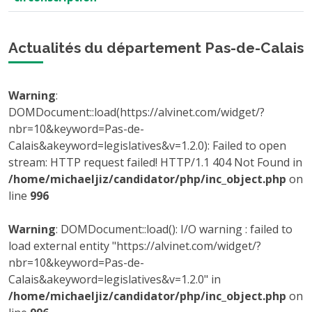
Actualités du département Pas-de-Calais
Warning
:
DOMDocument::load(https://alvinet.com/widget/?
nbr=10&keyword=Pas-de-
Calais&akeyword=legislatives&v=1.2.0): Failed to open
stream: HTTP request failed! HTTP/1.1 404 Not Found in
/home/michaeljiz/candidator/php/inc_object.php
on
line
996
Warning
: DOMDocument::load(): I/O warning : failed to
load external entity "https://alvinet.com/widget/?
nbr=10&keyword=Pas-de-
Calais&akeyword=legislatives&v=1.2.0" in
/home/michaeljiz/candidator/php/inc_object.php
on