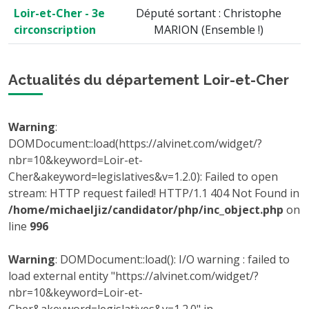
Loir-et-Cher - 3e
Député sortant : Christophe
circonscription
MARION (Ensemble !)
Actualités du département Loir-et-Cher
Warning
:
DOMDocument::load(https://alvinet.com/widget/?
nbr=10&keyword=Loir-et-
Cher&akeyword=legislatives&v=1.2.0): Failed to open
stream: HTTP request failed! HTTP/1.1 404 Not Found in
/home/michaeljiz/candidator/php/inc_object.php
on
line
996
Warning
: DOMDocument::load(): I/O warning : failed to
load external entity "https://alvinet.com/widget/?
nbr=10&keyword=Loir-et-