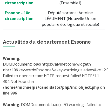
circonscription
(Ensemble !)
Essonne - 10e
Député sortant : Antoine
circonscription
LÉAUMENT (Nouvelle Union
populaire écologique et sociale)
Actualités du département Essonne
Warning
:
DOMDocument::load(https://alvinet.com/widget/?
nbr=10&keyword=Essonne&akeyword=legislatives&v=1.2.0
Failed to open stream: HTTP request failed! HTTP/1.1
404 Not Found in
/home/michaeljiz/candidator/php/inc_object.php
on
line
996
Warning
: DOMDocument::load(): I/O warning : failed to