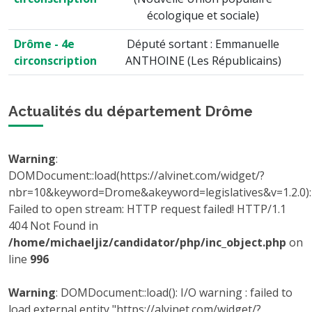
écologique et sociale)
Drôme - 4e
Député sortant : Emmanuelle
circonscription
ANTHOINE (Les Républicains)
Actualités du département Drôme
Warning
:
DOMDocument::load(https://alvinet.com/widget/?
nbr=10&keyword=Drome&akeyword=legislatives&v=1.2.0):
Failed to open stream: HTTP request failed! HTTP/1.1
404 Not Found in
/home/michaeljiz/candidator/php/inc_object.php
on
line
996
Warning
: DOMDocument::load(): I/O warning : failed to
load external entity "https://alvinet.com/widget/?