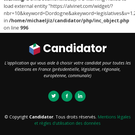
load external entity "https://alvinet.com/widget/?
nbr=10&keyword=Dordogne&akeyword=legislatives&v=1.2
in
/home/michaeljiz/candidator/php/inc_object.php
on line
996
Candidator
L'application qui vous aide à choisir votre candidat pour toutes les
élections en France (présidentielle, législative, régionale,
européenne, communale)
© Copyright
Candidator
. Tous droits réservés.
Mentions légales
et règles d'utilisation des données