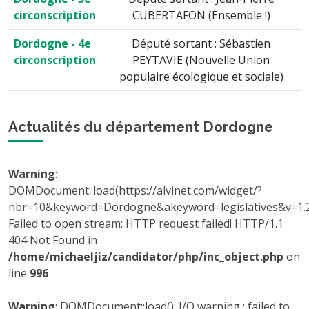
circonscription
CUBERTAFON (Ensemble !)
Dordogne - 4e
Député sortant : Sébastien
circonscription
PEYTAVIE (Nouvelle Union
populaire écologique et sociale)
Actualités du département Dordogne
Warning
:
DOMDocument::load(https://alvinet.com/widget/?
nbr=10&keyword=Dordogne&akeyword=legislatives&v=1.2.
Failed to open stream: HTTP request failed! HTTP/1.1
404 Not Found in
/home/michaeljiz/candidator/php/inc_object.php
on
line
996
Warning
: DOMDocument::load(): I/O warning : failed to