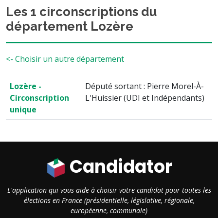
Les 1 circonscriptions du
département Lozère
<- Choisir un autre département
Lozère -
Député sortant : Pierre Morel-À-
Circonscription
L'Huissier (UDI et Indépendants)
unique
Candidator
L'application qui vous aide à choisir votre candidat pour toutes les
élections en France (présidentielle, législative, régionale,
européenne, communale)